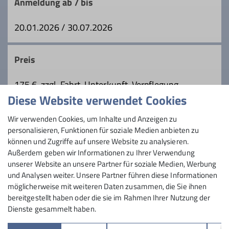
Anmeldung ab / bis
Trainer*in C Bergsteigen
20.01.2026 / 30.07.2026
Trainer*in C Schneeschuhbergsteigen
Preis
Ämter
175 €, zzgl. Fahrt, Unterkunft, Verpflegung
Diese Website verwendet Cookies
Tourenleiter
Maximale Teilnehmeranzahl
Wir verwenden Cookies, um Inhalte und Anzeigen zu
personalisieren, Funktionen für soziale Medien anbieten zu
5
können und Zugriffe auf unsere Website zu analysieren.
Außerdem geben wir Informationen zu Ihrer Verwendung
unserer Website an unsere Partner für soziale Medien, Werbung
und Analysen weiter. Unsere Partner führen diese Informationen
möglicherweise mit weiteren Daten zusammen, die Sie ihnen
bereitgestellt haben oder die sie im Rahmen Ihrer Nutzung der
Dienste gesammelt haben.
Sektion