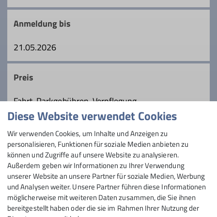
Bergfreunden mittleren Alters. Spaß
Gruppenleiter*in
haben und einen erholsamen,
Details
Anmeldung bis
stressfreien Tag am Berg erleben steht bei
den Touren im Vordergrund.
Details
21.05.2026
Details
Preis
Fahrt, Parkgebühren, Verpflegung
Diese Website verwendet Cookies
Maximale Teilnehmeranzahl
Wir verwenden Cookies, um Inhalte und Anzeigen zu
personalisieren, Funktionen für soziale Medien anbieten zu
16
können und Zugriffe auf unsere Website zu analysieren.
Außerdem geben wir Informationen zu Ihrer Verwendung
unserer Website an unsere Partner für soziale Medien, Werbung
und Analysen weiter. Unsere Partner führen diese Informationen
möglicherweise mit weiteren Daten zusammen, die Sie ihnen
bereitgestellt haben oder die sie im Rahmen Ihrer Nutzung der