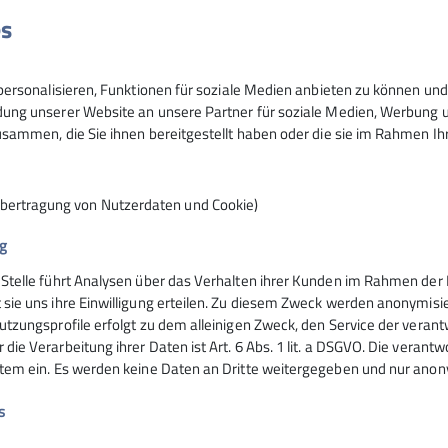
es
8
ersonalisieren, Funktionen für soziale Medien anbieten zu können und 
ng unserer Website an unsere Partner für soziale Medien, Werbung un
sammen, die Sie ihnen bereitgestellt haben oder die sie im Rahmen I
Übertragung von Nutzerdaten und Cookie)
g
 Stelle führt Analysen über das Verhalten ihrer Kunden im Rahmen der 
nsteinhaus
Hochrieshütte
 sie uns ihre Einwilligung erteilen. Zu diesem Zweck werden anonymisie
utzungsprofile erfolgt zu dem alleinigen Zweck, den Service der verant
die Verarbeitung ihrer Daten ist Art. 6 Abs. 1 lit. a DSGVO. Die verantw
ife
Hüttentarife
stem ein. Es werden keine Daten an Dritte weitergegeben und nur anonym
servierung
Reservierung - Buchung
t
Kontakt
s
Hochriesbahn