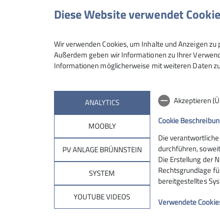
Diese Website verwendet Cooki
Maximale Teilnehmeranzahl
Wir verwenden Cookies, um Inhalte und Anzeigen zu p
Außerdem geben wir Informationen zu Ihrer Verwendu
Informationen möglicherweise mit weiteren Daten zu
Akzeptieren (
ANALYTICS
Cookie Beschreibun
MOOBLY
Die verantwortliche
Sektion
Brün
durchführen, soweit
PV ANLAGE BRÜNNSTEIN
Die Erstellung der N
Rechtsgrundlage für 
Geschäftsstelle
Hüttentar
SYSTEM
bereitgestelltes Sy
Mitglied werden
Online-Re
Ehrenamt
Unterkunf
YOUTUBE VIDEOS
Verwendete Cookie
Spenden
Kontakt