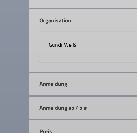
Organisation
Gundi Weiß
08031 615861
gundi.w
Anmeldung
Qualifikationen
Anmeldung ab / bis
Wanderleiter*in
Preis
Details