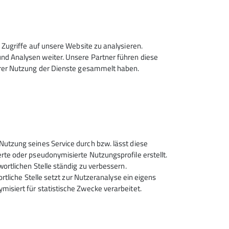
Zugriffe auf unsere Website zu analysieren.
d Analysen weiter. Unsere Partner führen diese
hrer Nutzung der Dienste gesammelt haben.
Sektion Rosenheim des
Nutzung seines Service durch bzw. lässt diese
Deutschen Alpenvereins e.V.
rte oder pseudonymisierte Nutzungsprofile erstellt.
wortlichen Stelle ständig zu verbessern.
Von-der-Tann-Str. 1 a
ortliche Stelle setzt zur Nutzeranalyse ein eigens
83022 Rosenheim
isiert für statistische Zwecke verarbeitet.
Telefon +4980312716030