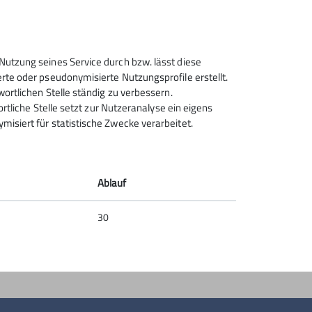
Sektion Rosenheim des
Nutzung seines Service durch bzw. lässt diese
Deutschen Alpenvereins e.V.
rte oder pseudonymisierte Nutzungsprofile erstellt.
wortlichen Stelle ständig zu verbessern.
Von-der-Tann-Str. 1 a
ortliche Stelle setzt zur Nutzeranalyse ein eigens
83022 Rosenheim
isiert für statistische Zwecke verarbeitet.
Telefon +4980312716030
Kontakt
Ablauf
30