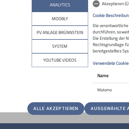
Akzeptieren (
ANALYTICS
Cookie Beschreibun
MOOBLY
Die verantwortliche
Sektion
Brün
durchführen, soweit
PV ANLAGE BRÜNNSTEIN
Die Erstellung der N
Rechtsgrundlage für 
Geschäftsstelle
Hüttentar
SYSTEM
bereitgestelltes Sy
Mitglied werden
Online-Re
Ehrenamt
Unterkunf
YOUTUBE VIDEOS
Verwendete Cookie
Spenden
Kontakt
Name
Matomo
ALLE AKZEPTIEREN
AUSGEWÄHLTE 