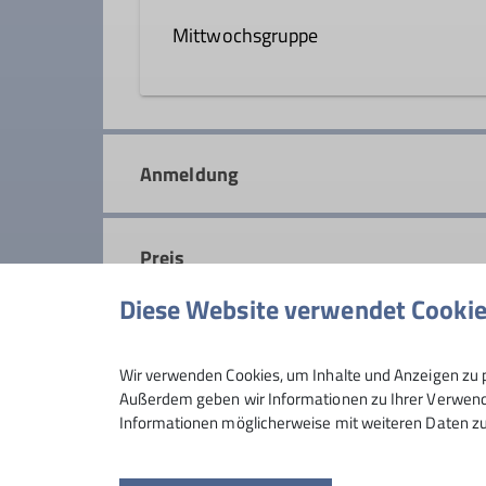
Mittwochsgruppe
Wanderleiter*in
In der Mittwochsgruppe sind wir f
Details
Wochenende entgehen. Auf leichen 
Anmeldung
Fitness.
Details
Preis
Diese Website verwendet Cooki
Maximale Teilnehmeranzahl
Wir verwenden Cookies, um Inhalte und Anzeigen zu p
Außerdem geben wir Informationen zu Ihrer Verwendu
Informationen möglicherweise mit weiteren Daten zu