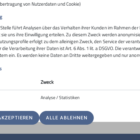
Übertragung von Nutzerdaten und Cookie)
g
 Stelle führt Analysen über das Verhalten ihrer Kunden im Rahmen der 
nsteinhaus
Hochrieshütte
 sie uns ihre Einwilligung erteilen. Zu diesem Zweck werden anonymisie
utzungsprofile erfolgt zu dem alleinigen Zweck, den Service der verant
die Verarbeitung ihrer Daten ist Art. 6 Abs. 1 lit. a DSGVO. Die verantw
ife
Hüttentarife
stem ein. Es werden keine Daten an Dritte weitergegeben und nur anonym
servierung
Reservierung - Buchung
t
Kontakt
s
Hochriesbahn
Zweck
Analyse / Statistiken
AKZEPTIEREN
ALLE ABLEHNEN