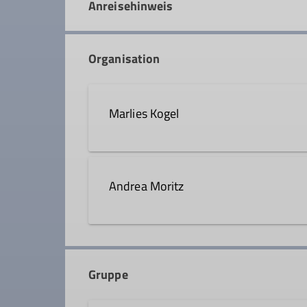
Anreisehinweis
Organisation
Marlies Kogel
08031 41853
Andrea Moritz
Qualifikationen
08051 9662618
Wanderleiter*in
Gruppe
Qualifikationen