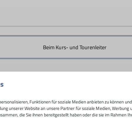
Tourenleiter*in Mittwochsgru
ast alle Ruheständler. Wir wollen mit Gleichgesinnten uns
bis mittelschweren Bergwanderungen pflegen wir unsere s
Beim Kurs- und Tourenleiter
es
30
ersonalisieren, Funktionen für soziale Medien anbieten zu können und 
ng unserer Website an unsere Partner für soziale Medien, Werbung un
sammen, die Sie ihnen bereitgestellt haben oder die sie im Rahmen I