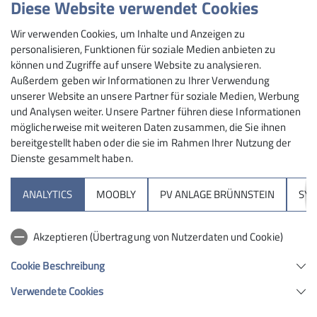
Diese Website verwendet Cookies
Gipfelstürmer
Wir verwenden Cookies, um Inhalte und Anzeigen zu
personalisieren, Funktionen für soziale Medien anbieten zu
können und Zugriffe auf unsere Website zu analysieren.
Außerdem geben wir Informationen zu Ihrer Verwendung
Abenteuerlustige, Bergbegeisterte und
unserer Website an unsere Partner für soziale Medien, Werbung
Naturfreunde im Alter von 8 - 12 Jahren
und Analysen weiter. Unsere Partner führen diese Informationen
möglicherweise mit weiteren Daten zusammen, die Sie ihnen
bereitgestellt haben oder die sie im Rahmen Ihrer Nutzung der
Details
Dienste gesammelt haben.
Sektion
ANALYTICS
MOOBLY
PV ANLAGE BRÜNNSTEIN
SY
Brünnsteinhaus
Akzeptieren (Übertragung von Nutzerdaten und Cookie)
Hochrieshütte
Cookie Beschreibung
Verwendete Cookies
Sektion Rosenheim des Deutschen Alpenvereins e.V.