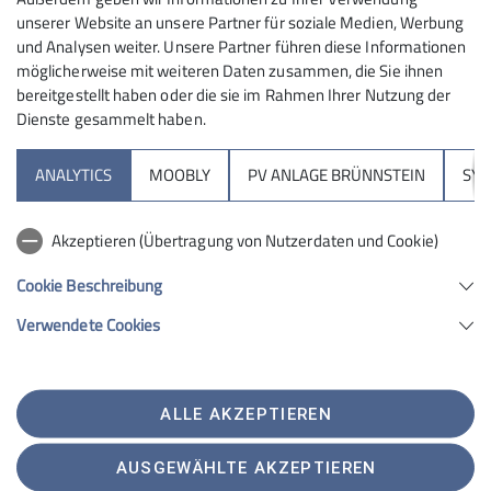
Hallo liebe wanderlustige Familien,
unserer Website an unsere Partner für soziale Medien, Werbung
seid Ihr auch gerne draußen unterwegs?
und Analysen weiter. Unsere Partner führen diese Informationen
Möchtet Ihr Eure Liebe zur Natur und den
möglicherweise mit weiteren Daten zusammen, die Sie ihnen
Bergen auch gerne an Eure Kinder
bereitgestellt haben oder die sie im Rahmen Ihrer Nutzung der
weitergeben? Und das am liebsten
Dienste gesammelt haben.
Sektion
gemeinsam mit anderen großen und
kleinen Menschen?
ANALYTICS
MOOBLY
PV ANLAGE BRÜNNSTEIN
SY
Brünnsteinhaus
Dann seid Ihr herzlich willkommen bei
den "Berglingen"!
Akzeptieren (Übertragung von Nutzerdaten und Cookie)
Das ist eine neue Familienwandergruppe
Hochrieshütte
der DAV Sektion Rosenheim für Familien
Cookie Beschreibung
mit Kindern von zwei bis sechs Jahren
Verwendete Cookies
(vormals "Bergfüchse").
Sektion Rosenheim des Deutschen Alpenvereins e.V.
Unsere Touren werden mal
Von-der-Tann-Str. 1 a
kinderwagentauglich sein (d.h. für
83022 Rosenheim
outdoortaugliche Sportbuggys o.ä. mit
Telefon +4980312716030
ALLE AKZEPTIEREN
Handbremse), aber auch mal nur mit
Kontakt
Kraxe/Trage zu begehen sein.
AUSGEWÄHLTE AKZEPTIEREN