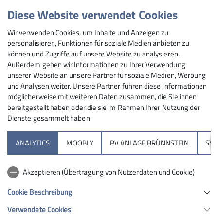
Natur zu genießen.
Diese Website verwendet Cookies
Maximale Teilnehmeranzahl
Details
Wir verwenden Cookies, um Inhalte und Anzeigen zu
personalisieren, Funktionen für soziale Medien anbieten zu
5
können und Zugriffe auf unsere Website zu analysieren.
Außerdem geben wir Informationen zu Ihrer Verwendung
unserer Website an unsere Partner für soziale Medien, Werbung
und Analysen weiter. Unsere Partner führen diese Informationen
möglicherweise mit weiteren Daten zusammen, die Sie ihnen
bereitgestellt haben oder die sie im Rahmen Ihrer Nutzung der
Dienste gesammelt haben.
Sektion
ANALYTICS
MOOBLY
PV ANLAGE BRÜNNSTEIN
SY
Brünnsteinhaus
Akzeptieren (Übertragung von Nutzerdaten und Cookie)
Hochrieshütte
Cookie Beschreibung
Verwendete Cookies
Sektion Rosenheim des Deutschen Alpenvereins e.V.