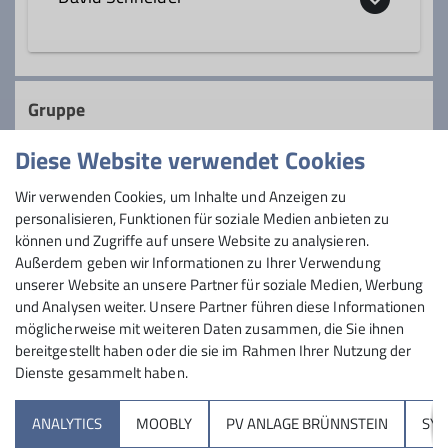
jungmannschaft@dav-rosenheim.de
Gruppe
Diese Website verwendet Cookies
Qualifikationen
ROpies
Wir verwenden Cookies, um Inhalte und Anzeigen zu
Jugendleiter*in
personalisieren, Funktionen für soziale Medien anbieten zu
können und Zugriffe auf unsere Website zu analysieren.
Außerdem geben wir Informationen zu Ihrer Verwendung
Bergsüchtige von 18 - 27 - Skitouren,
Ämter
unserer Website an unsere Partner für soziale Medien, Werbung
Hochtouren, Mountainbiken oder Klettern
und Analysen weiter. Unsere Partner führen diese Informationen
Gruppenleiter*in
möglicherweise mit weiteren Daten zusammen, die Sie ihnen
bereitgestellt haben oder die sie im Rahmen Ihrer Nutzung der
Details
Dienste gesammelt haben.
Sektion
ANALYTICS
MOOBLY
PV ANLAGE BRÜNNSTEIN
SY
Brünnsteinhaus