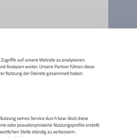
Zugriffe auf unsere Website zu analysieren.
h gerne an Eure Kinder weitergeben?
d Analysen weiter. Unsere Partner führen diese
hrer Nutzung der Dienste gesammelt haben.
von zwei bis sechs Jahren (vormals
.ä. mit Handbremse), aber auch mal
Sektion Rosenheim des
Nutzung seines Service durch bzw. lässt diese
 den teilnehmenden
Deutschen Alpenvereins e.V.
rte oder pseudonymisierte Nutzungsprofile erstellt.
wortlichen Stelle ständig zu verbessern.
r auf die kindlichen
Von-der-Tann-Str. 1 a