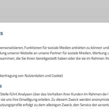
es
ersonalisieren, Funktionen für soziale Medien anbieten zu können und 
wegs? Möchtet Ihr Eure Liebe zur Natur und den Bergen auc
ng unserer Website an unsere Partner für soziale Medien, Werbung un
sammen, die Sie ihnen bereitgestellt haben oder die sie im Rahmen I
t anderen großen und kleinen Menschen?
bei den "Berglingen"!
uppe der DAV Sektion Rosenheim für Familien mit Kindern 
Übertragung von Nutzerdaten und Cookie)
gentauglich sein (d.h. für outdoortaugliche Sportbuggys o
g
n.
 Stelle führt Analysen über das Verhalten ihrer Kunden im Rahmen der 
rantwortung und die Aufsichtspflicht obliegt zu jeder Zeit
nsteinhaus
Hochrieshütte
 sie uns ihre Einwilligung erteilen. Zu diesem Zweck werden anonymisie
utzungsprofile erfolgt zu dem alleinigen Zweck, den Service der verant
nmitglieder unterwegs wohlfühlen. Insbesondere werden wi