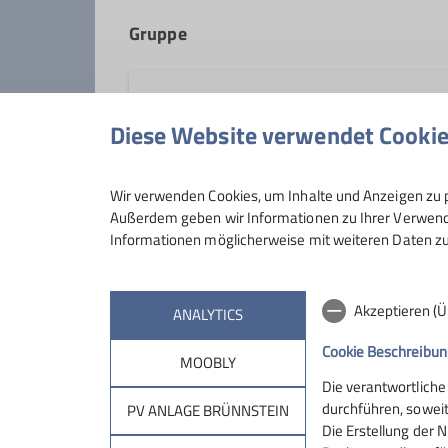
Gruppe
Berglinge
Diese Website verwendet Cooki
Hallo liebe wanderlustige Familien,
Wir verwenden Cookies, um Inhalte und Anzeigen zu p
seid Ihr auch gerne draußen unter
Außerdem geben wir Informationen zu Ihrer Verwendu
Informationen möglicherweise mit weiteren Daten zu
Und das am liebsten gemeinsam mi
Dann seid Ihr herzlich willkommen 
Das ist eine neue Familienwandergr
Akzeptieren (
ANALYTICS
"Bergfüchse").
Unsere Touren werden mal kinderwa
Cookie Beschreibun
MOOBLY
nur mit Kraxe/Trage zu begehen sei
Die verantwortliche
Die Teilnahme erfolgt auf eigene Ve
Sektion
Brün
durchführen, soweit
PV ANLAGE BRÜNNSTEIN
Eltern/Erziehungsberechtigten.
Die Erstellung der N
Wir möchten, dass sich alle Gruppe