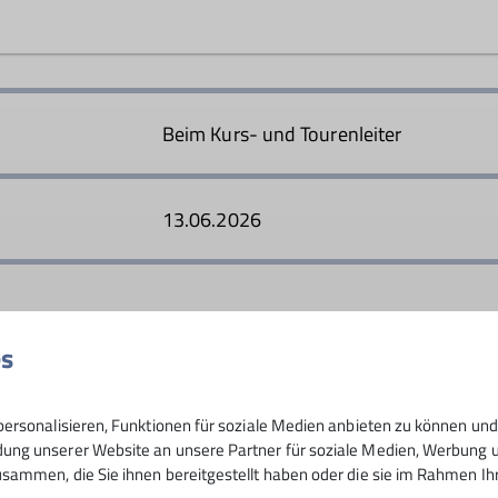
h an Bergbegeisterte der Altersstufe 25 bis 40. Im Vorderg
gehen und steigen wir ohne Eile am Berg, sodass wir auch 
Beim Kurs- und Tourenleiter
13.06.2026
es
8
ersonalisieren, Funktionen für soziale Medien anbieten zu können und 
ng unserer Website an unsere Partner für soziale Medien, Werbung un
sammen, die Sie ihnen bereitgestellt haben oder die sie im Rahmen I