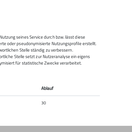
Sektion Rosenheim des
Nutzung seines Service durch bzw. lässt diese
Deutschen Alpenvereins e.V.
rte oder pseudonymisierte Nutzungsprofile erstellt.
wortlichen Stelle ständig zu verbessern.
Von-der-Tann-Str. 1 a
ortliche Stelle setzt zur Nutzeranalyse ein eigens
83022 Rosenheim
isiert für statistische Zwecke verarbeitet.
Telefon +4980312716030
Kontakt
Ablauf
30