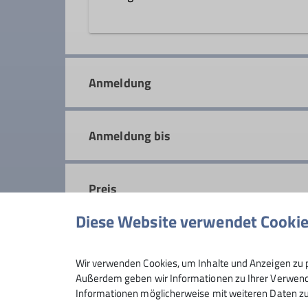
Die Gruppe BergErleben richtet sic
Details
Bergerlebnis. In geselliger Runde 
Anmeldung
können.
Details
Anmeldung bis
Preis
Diese Website verwendet Cooki
Maximale Teilnehmeranzahl
Wir verwenden Cookies, um Inhalte und Anzeigen zu p
Außerdem geben wir Informationen zu Ihrer Verwendu
Informationen möglicherweise mit weiteren Daten zu