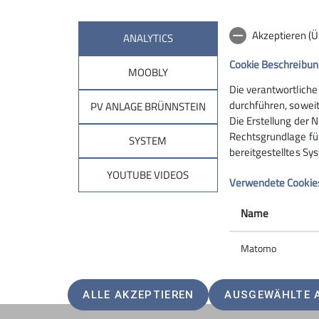
Akzeptieren (
ANALYTICS
Cookie Beschreibun
MOOBLY
Die verantwortliche
Sektion
Brün
durchführen, soweit
PV ANLAGE BRÜNNSTEIN
Die Erstellung der N
Rechtsgrundlage für 
Geschäftsstelle
Hüttentar
SYSTEM
bereitgestelltes Sy
Mitglied werden
Online-Re
Ehrenamt
Unterkunf
YOUTUBE VIDEOS
Verwendete Cookie
Spenden
Kontakt
Name
Matomo
ALLE AKZEPTIEREN
AUSGEWÄHLTE 