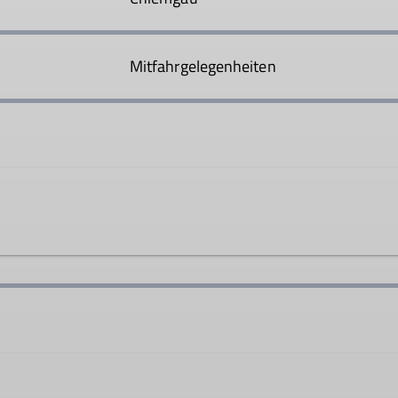
Mitfahrgelegenheiten
.biedermann@dav-rosenheim.de
Ämter
Tourenleiter