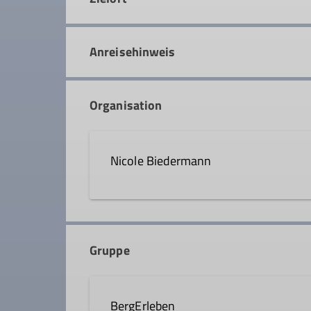
Anreisehinweis
Organisation
Nicole Biedermann
0151 23675218
nicole
Gruppe
Qualifikationen
BergErleben
Wanderleiter*in