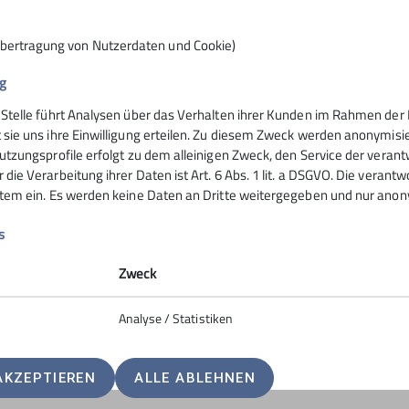
Übertragung von Nutzerdaten und Cookie)
g
 Stelle führt Analysen über das Verhalten ihrer Kunden im Rahmen der 
nsteinhaus
Hochrieshütte
 sie uns ihre Einwilligung erteilen. Zu diesem Zweck werden anonymisie
utzungsprofile erfolgt zu dem alleinigen Zweck, den Service der verant
die Verarbeitung ihrer Daten ist Art. 6 Abs. 1 lit. a DSGVO. Die verantw
ife
Hüttentarife
stem ein. Es werden keine Daten an Dritte weitergegeben und nur anonym
servierung
Reservierung - Buchung
t
Kontakt
s
Hochriesbahn
Zweck
Analyse / Statistiken
AKZEPTIEREN
ALLE ABLEHNEN