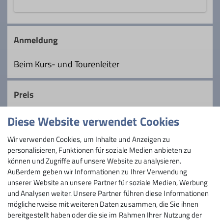
In der Mittwochsgruppe sind wir fast alle
Tourenleiter*in Mittwochsgruppe
Ämter
Ruheständler. Wir wollen mit
Anmeldung
Gleichgesinnten unsere Berge genießen
Tourenleiter*in Mittwochsgruppe
und dem Andrang am Wochenende
Beim Kurs- und Tourenleiter
entgehen. Auf leichen bis mittelschweren
Bergwanderungen pflegen wir unsere
Preis
sozialen Kontakt und erhalten unsere
Fitness.
Diese Website verwendet Cookies
Maximale Teilnehmeranzahl
Details
Wir verwenden Cookies, um Inhalte und Anzeigen zu
personalisieren, Funktionen für soziale Medien anbieten zu
30
können und Zugriffe auf unsere Website zu analysieren.
Außerdem geben wir Informationen zu Ihrer Verwendung
unserer Website an unsere Partner für soziale Medien, Werbung
und Analysen weiter. Unsere Partner führen diese Informationen
möglicherweise mit weiteren Daten zusammen, die Sie ihnen
bereitgestellt haben oder die sie im Rahmen Ihrer Nutzung der