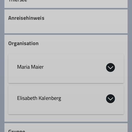
Anreisehinweis
Organisation
Maria Maier
0170 2206631
Elisabeth Kalenberg
maria.davro@web.de
0179 1196802
Qualifikationen
Gruppe