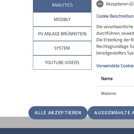
Akzeptieren (
ANALYTICS
Cookie Beschreibun
MOOBLY
Die verantwortliche
Sektion
Brün
durchführen, soweit
PV ANLAGE BRÜNNSTEIN
Die Erstellung der N
Rechtsgrundlage für 
Geschäftsstelle
Hüttentar
SYSTEM
bereitgestelltes Sy
Mitglied werden
Online-Re
Ehrenamt
Unterkunf
YOUTUBE VIDEOS
Verwendete Cookie
Spenden
Kontakt
Name
Matomo
ALLE AKZEPTIEREN
AUSGEWÄHLTE 