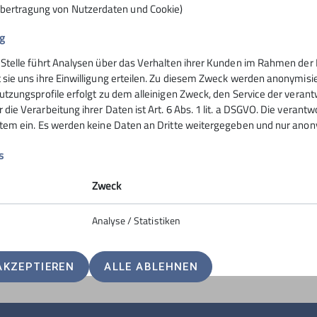
Übertragung von Nutzerdaten und Cookie)
g
 Stelle führt Analysen über das Verhalten ihrer Kunden im Rahmen der 
nsteinhaus
Hochrieshütte
 sie uns ihre Einwilligung erteilen. Zu diesem Zweck werden anonymisie
utzungsprofile erfolgt zu dem alleinigen Zweck, den Service der verant
die Verarbeitung ihrer Daten ist Art. 6 Abs. 1 lit. a DSGVO. Die verantw
ife
Hüttentarife
stem ein. Es werden keine Daten an Dritte weitergegeben und nur anonym
servierung
Reservierung - Buchung
t
Kontakt
s
Hochriesbahn
Zweck
Analyse / Statistiken
AKZEPTIEREN
ALLE ABLEHNEN