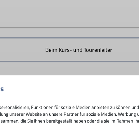
Tourenleiter*in Mittwochsgru
ast alle Ruheständler. Wir wollen mit Gleichgesinnten uns
bis mittelschweren Bergwanderungen pflegen wir unsere s
Beim Kurs- und Tourenleiter
es
30
ersonalisieren, Funktionen für soziale Medien anbieten zu können und 
ng unserer Website an unsere Partner für soziale Medien, Werbung un
sammen, die Sie ihnen bereitgestellt haben oder die sie im Rahmen I