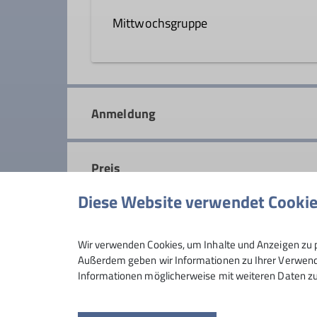
Mittwochsgruppe
Wanderleiter*in
In der Mittwochsgruppe sind wir f
Details
Wochenende entgehen. Auf leichen 
Anmeldung
Fitness.
Details
Preis
Diese Website verwendet Cooki
Maximale Teilnehmeranzahl
Wir verwenden Cookies, um Inhalte und Anzeigen zu p
Außerdem geben wir Informationen zu Ihrer Verwendu
Informationen möglicherweise mit weiteren Daten zu