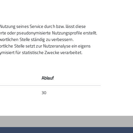
Sektion Rosenheim des
Nutzung seines Service durch bzw. lässt diese
Deutschen Alpenvereins e.V.
rte oder pseudonymisierte Nutzungsprofile erstellt.
wortlichen Stelle ständig zu verbessern.
Von-der-Tann-Str. 1 a
ortliche Stelle setzt zur Nutzeranalyse ein eigens
83022 Rosenheim
isiert für statistische Zwecke verarbeitet.
Telefon +4980312716030
Kontakt
Ablauf
30