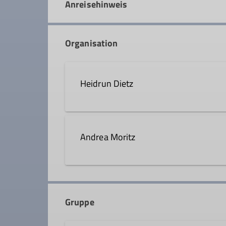
Anreisehinweis
Organisation
Heidrun Dietz
08031 66911
Andrea Moritz
Qualifikationen
08051 9662618
Wanderleiter*in
Gruppe
Qualifikationen