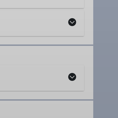
ppe
Gruppenleiter*in
auf abwechslungsreichen Wegen mit
tressfreien Tag am Berg erleben steht