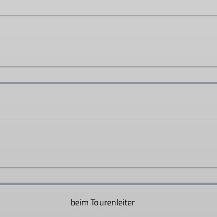
avro@web.de
Ämter
th.dav@web.de
Tourenleiter*in Mittwochsgru
Ämter
Gruppenleiter*in
m das gemeinsame Bergerlebnis in einer tollen Umgebung 
nden mittleren Alters. Spaß haben und einen erholsamen, s
beim Tourenleiter