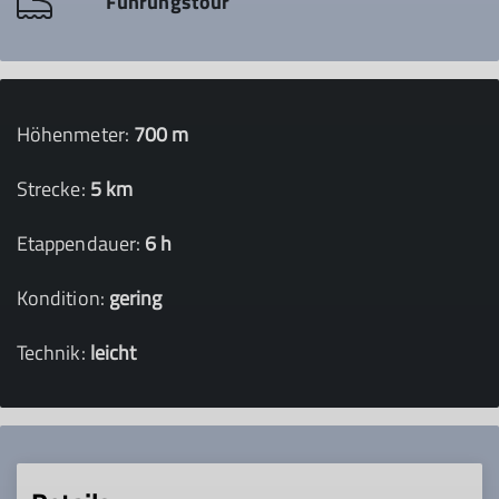
Führungstour
Höhenmeter:
700 m
Strecke:
5 km
Etappendauer:
6 h
Kondition:
gering
Technik:
leicht