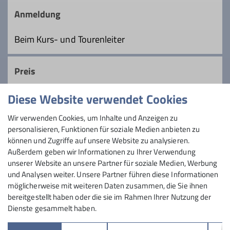
im Monat freitags auf Bergtour, im Winter
Anmeldung
auf Schneeschuhtour. Wir sind
Ämter
langjährige, geübte Berwanderer und
Beim Kurs- und Tourenleiter
Bergsteiger, schon etwas älter, lieben
Tourenleiter
lange Touren und zügiges Gehen, nehmen
Preis
uns aber auch Zeit, die Schönheiten der
Natur zu genießen.
Diese Website verwendet Cookies
Maximale Teilnehmeranzahl
Details
Wir verwenden Cookies, um Inhalte und Anzeigen zu
personalisieren, Funktionen für soziale Medien anbieten zu
6
können und Zugriffe auf unsere Website zu analysieren.
Außerdem geben wir Informationen zu Ihrer Verwendung
unserer Website an unsere Partner für soziale Medien, Werbung
und Analysen weiter. Unsere Partner führen diese Informationen
möglicherweise mit weiteren Daten zusammen, die Sie ihnen
bereitgestellt haben oder die sie im Rahmen Ihrer Nutzung der
Dienste gesammelt haben.
Sektion