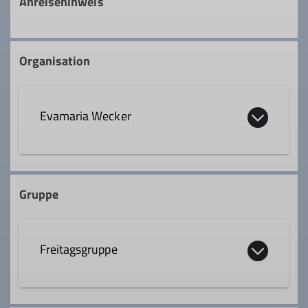
Anreisehinweis
Organisation
Evamaria Wecker
0160 94825079
Gruppe
emwecker@t-online.de
Freitagsgruppe
Qualifikationen
Trainer*in C Bergsteigen
Die Freitagsgruppe geht ein- bis zweimal