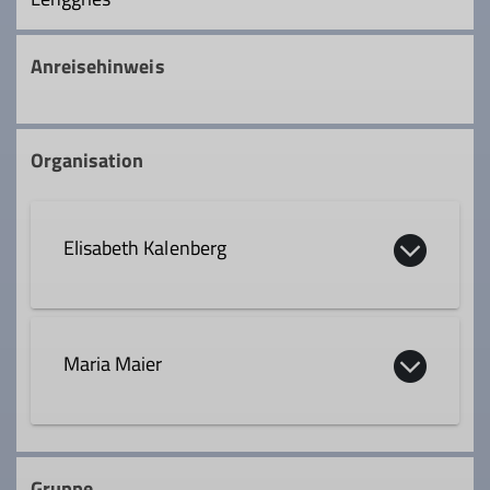
Anreisehinweis
Organisation
Elisabeth Kalenberg
0179 1196802
Maria Maier
elisabeth.dav@web.de
0170 2206631
Qualifikationen
Gruppe