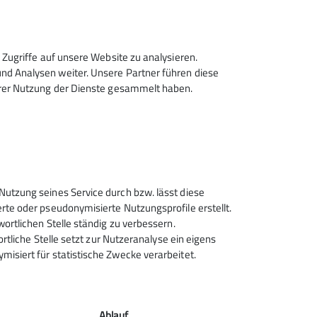
Zugriffe auf unsere Website zu analysieren.
d Analysen weiter. Unsere Partner führen diese
hrer Nutzung der Dienste gesammelt haben.
Sektion Rosenheim des
Nutzung seines Service durch bzw. lässt diese
Deutschen Alpenvereins e.V.
rte oder pseudonymisierte Nutzungsprofile erstellt.
wortlichen Stelle ständig zu verbessern.
Von-der-Tann-Str. 1 a
ortliche Stelle setzt zur Nutzeranalyse ein eigens
83022 Rosenheim
isiert für statistische Zwecke verarbeitet.
Telefon +4980312716030
Kontakt
Ablauf