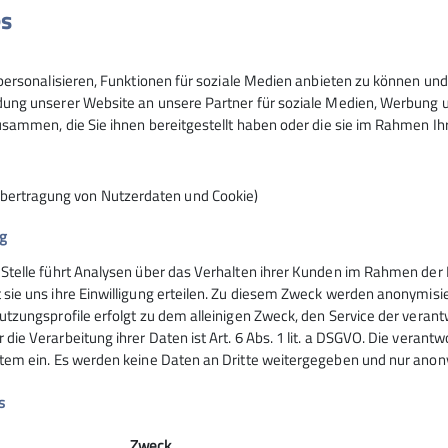
es
30
ersonalisieren, Funktionen für soziale Medien anbieten zu können und 
ng unserer Website an unsere Partner für soziale Medien, Werbung un
sammen, die Sie ihnen bereitgestellt haben oder die sie im Rahmen I
Übertragung von Nutzerdaten und Cookie)
g
 Stelle führt Analysen über das Verhalten ihrer Kunden im Rahmen der 
nsteinhaus
Hochrieshütte
 sie uns ihre Einwilligung erteilen. Zu diesem Zweck werden anonymisie
utzungsprofile erfolgt zu dem alleinigen Zweck, den Service der verant
die Verarbeitung ihrer Daten ist Art. 6 Abs. 1 lit. a DSGVO. Die verantw
ife
Hüttentarife
stem ein. Es werden keine Daten an Dritte weitergegeben und nur anonym
servierung
Reservierung - Buchung
t
Kontakt
s
Hochriesbahn
Zweck