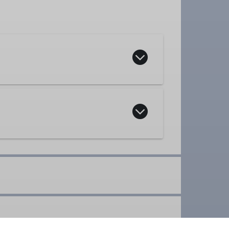
ppe
ppe
ere Berge genießen und dem Andrang am
ozialen Kontakt und erhalten unsere
t. Oft gibt es unterwegs etwas
st normalerweise vorgesehen.