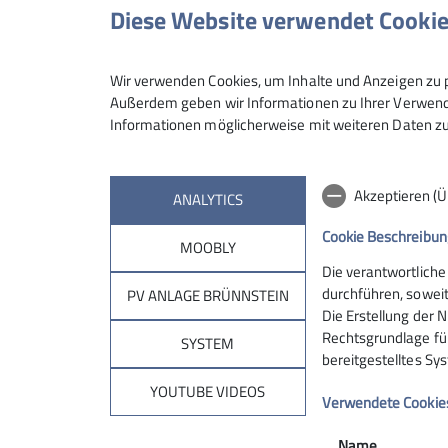
Diese Website verwendet Cooki
Maximale Teilnehmeranzahl
Wir verwenden Cookies, um Inhalte und Anzeigen zu p
Außerdem geben wir Informationen zu Ihrer Verwendu
Informationen möglicherweise mit weiteren Daten zu
Akzeptieren (
ANALYTICS
Cookie Beschreibun
MOOBLY
Die verantwortliche
Sektion
Brün
durchführen, soweit
PV ANLAGE BRÜNNSTEIN
Die Erstellung der N
Rechtsgrundlage für 
Geschäftsstelle
Hüttentar
SYSTEM
bereitgestelltes Sy
Mitglied werden
Online-Re
Ehrenamt
Unterkunf
YOUTUBE VIDEOS
Verwendete Cookie
Spenden
Kontakt
Name