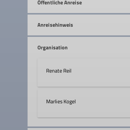
Öffentliche Anreise
Anreisehinweis
Organisation
Renate Reil
08034 309043
renate.r
Marlies Kogel
Qualifikationen
08031 41853