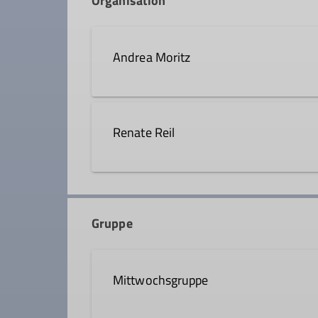
Organisation
Andrea Moritz
08051 9662618
Renate Reil
Qualifikationen
08034 309043
renate.r
Wanderleiter*in
Gruppe
Qualifikationen
Details
Mittwochsgruppe
Wanderleiter*in