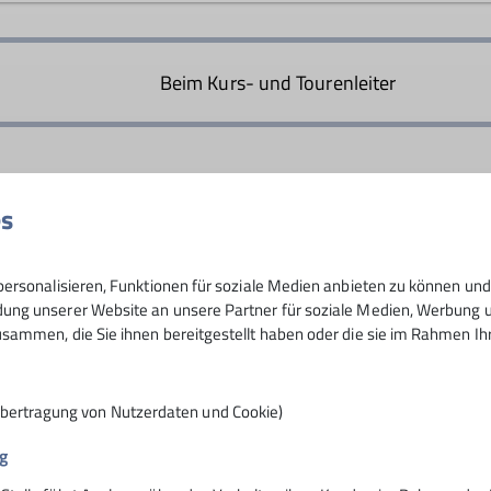
ast alle Ruheständler. Wir wollen mit Gleichgesinnten uns
bis mittelschweren Bergwanderungen pflegen wir unsere s
Beim Kurs- und Tourenleiter
es
30
ersonalisieren, Funktionen für soziale Medien anbieten zu können und 
ng unserer Website an unsere Partner für soziale Medien, Werbung un
sammen, die Sie ihnen bereitgestellt haben oder die sie im Rahmen I
Übertragung von Nutzerdaten und Cookie)
g