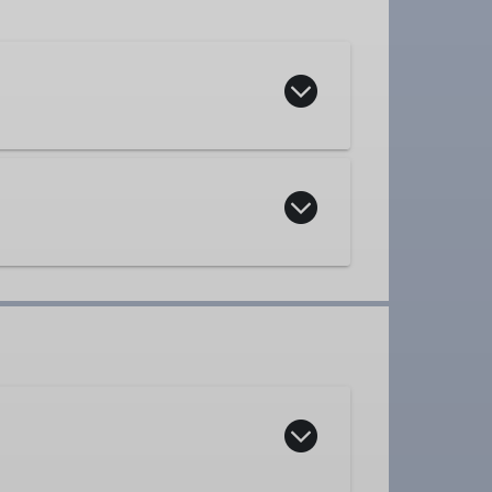
ppe
ppe