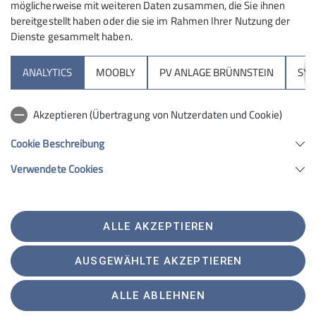
möglicherweise mit weiteren Daten zusammen, die Sie ihnen
bereitgestellt haben oder die sie im Rahmen Ihrer Nutzung der
Dienste gesammelt haben.
Sektion
ANALYTICS
MOOBLY
PV ANLAGE BRÜNNSTEIN
SY
Brünnsteinhaus
Akzeptieren (Übertragung von Nutzerdaten und Cookie)
Hochrieshütte
Cookie Beschreibung
Verwendete Cookies
Sektion Rosenheim des Deutschen Alpenvereins e.V.
Von-der-Tann-Str. 1 a
83022 Rosenheim
Telefon +4980312716030
ALLE AKZEPTIEREN
Kontakt
AUSGEWÄHLTE AKZEPTIEREN
Satzung
Impressum
Datenschutz
Datenschutz-Einstellungen
ALLE ABLEHNEN
Erklärung zur Barrierefreiheit