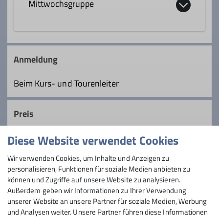
Mittwochsgruppe
Wanderleiter*in
Ämter
In der Mittwochsgruppe sind wir fast alle
Tourenleiter*in Mittwochsgruppe
Ämter
Ruheständler. Wir wollen mit
Anmeldung
Gleichgesinnten unsere Berge genießen
Tourenleiter*in Mittwochsgruppe
und dem Andrang am Wochenende
Beim Kurs- und Tourenleiter
entgehen. Auf leichen bis mittelschweren
Bergwanderungen pflegen wir unsere
Details
Preis
sozialen Kontakt und erhalten unsere
Fitness.
Diese Website verwendet Cookies
Maximale Teilnehmeranzahl
Details
Wir verwenden Cookies, um Inhalte und Anzeigen zu
personalisieren, Funktionen für soziale Medien anbieten zu
30
können und Zugriffe auf unsere Website zu analysieren.
Außerdem geben wir Informationen zu Ihrer Verwendung
unserer Website an unsere Partner für soziale Medien, Werbung
und Analysen weiter. Unsere Partner führen diese Informationen