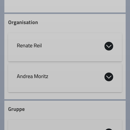
Organisation
Renate Reil
08034 309043
Andrea Moritz
renate.reil@t-online.de
08051 9662618
Qualifikationen
Gruppe
Wanderleiter*in
Qualifikationen