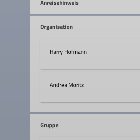
Anreisehinweis
Organisation
Harry Hofmann
0170 5737781
Andrea Moritz
Qualifikationen
08051 9662618
Wanderleiter*in
Gruppe
Qualifikationen