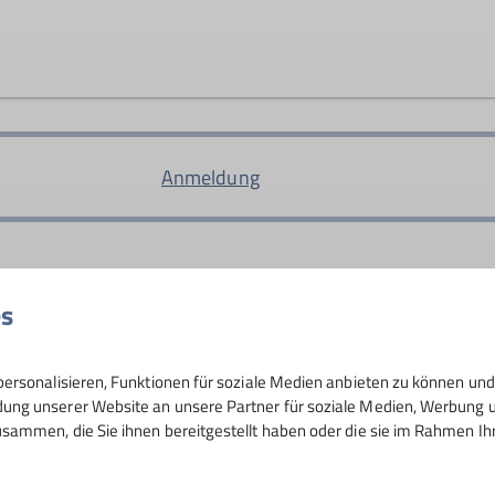
Tourenleiter*in Mittwochsgru
ast alle Ruheständler. Wir wollen mit Gleichgesinnten uns
bis mittelschweren Bergwanderungen pflegen wir unsere s
Anmeldung
es
30
ersonalisieren, Funktionen für soziale Medien anbieten zu können und 
ng unserer Website an unsere Partner für soziale Medien, Werbung un
sammen, die Sie ihnen bereitgestellt haben oder die sie im Rahmen I