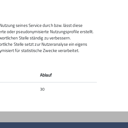
Sektion Rosenheim des
Nutzung seines Service durch bzw. lässt diese
Deutschen Alpenvereins e.V.
rte oder pseudonymisierte Nutzungsprofile erstellt.
wortlichen Stelle ständig zu verbessern.
Von-der-Tann-Str. 1 a
ortliche Stelle setzt zur Nutzeranalyse ein eigens
83022 Rosenheim
isiert für statistische Zwecke verarbeitet.
Telefon +4980312716030
Kontakt
Ablauf
30