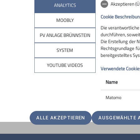
Akzeptieren (
ANALYTICS
Cookie Beschreibun
MOOBLY
Die verantwortliche
Sektion
Brün
durchführen, soweit
PV ANLAGE BRÜNNSTEIN
Die Erstellung der N
Rechtsgrundlage für 
Geschäftsstelle
Hüttentar
SYSTEM
bereitgestelltes Sy
Mitglied werden
Online-Re
Ehrenamt
Unterkunf
YOUTUBE VIDEOS
Verwendete Cookie
Spenden
Kontakt
Name
Matomo
ALLE AKZEPTIEREN
AUSGEWÄHLTE 