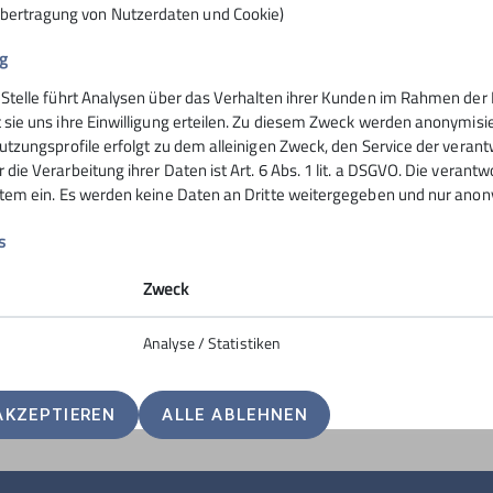
Übertragung von Nutzerdaten und Cookie)
g
 Stelle führt Analysen über das Verhalten ihrer Kunden im Rahmen der 
nsteinhaus
Hochrieshütte
 sie uns ihre Einwilligung erteilen. Zu diesem Zweck werden anonymisie
utzungsprofile erfolgt zu dem alleinigen Zweck, den Service der verant
die Verarbeitung ihrer Daten ist Art. 6 Abs. 1 lit. a DSGVO. Die verantw
ife
Hüttentarife
stem ein. Es werden keine Daten an Dritte weitergegeben und nur anonym
servierung
Reservierung - Buchung
t
Kontakt
s
Hochriesbahn
Zweck
Analyse / Statistiken
AKZEPTIEREN
ALLE ABLEHNEN