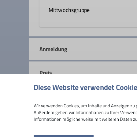
Details
Mittwochsgruppe
Wanderleiter*in
In der Mittwochsgruppe sind wir f
Details
Wochenende entgehen. Auf leichen 
Anmeldung
Fitness.
Details
Preis
Diese Website verwendet Cooki
Maximale Teilnehmeranzahl
Wir verwenden Cookies, um Inhalte und Anzeigen zu p
Außerdem geben wir Informationen zu Ihrer Verwendu
Informationen möglicherweise mit weiteren Daten zu