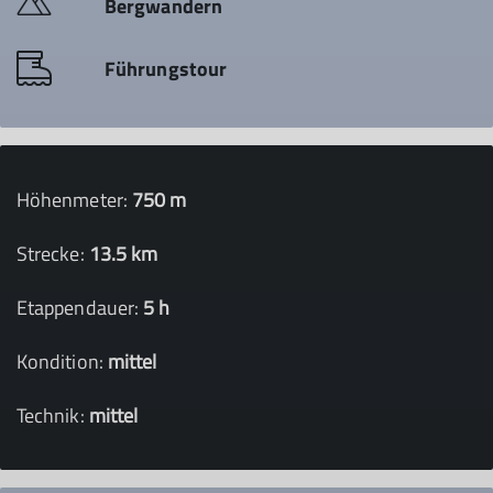
Bergwandern
Führungstour
Höhenmeter:
750 m
Strecke:
13.5 km
Etappendauer:
5 h
Kondition:
mittel
Technik:
mittel