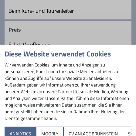
till@gottbrath.com
Beim Kurs- und Tourenleiter
Qualifikationen
Preis
Trainer*in C Bergwandern
Fahrt, Verpflegung
Diese Website verwendet Cookies
Ämter
Maximale Teilnehmeranzahl
Wir verwenden Cookies, um Inhalte und Anzeigen zu
personalisieren, Funktionen für soziale Medien anbieten zu
Tourenleiter
8
können und Zugriffe auf unsere Website zu analysieren.
Außerdem geben wir Informationen zu Ihrer Verwendung
unserer Website an unsere Partner für soziale Medien, Werbung
und Analysen weiter. Unsere Partner führen diese Informationen
Details
möglicherweise mit weiteren Daten zusammen, die Sie ihnen
bereitgestellt haben oder die sie im Rahmen Ihrer Nutzung der
Dienste gesammelt haben.
Sektion
ANALYTICS
MOOBLY
PV ANLAGE BRÜNNSTEIN
SY