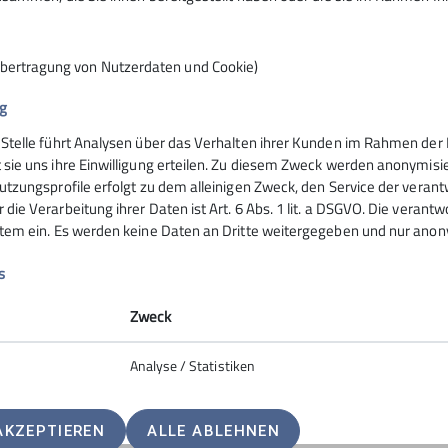
Übertragung von Nutzerdaten und Cookie)
g
 Stelle führt Analysen über das Verhalten ihrer Kunden im Rahmen der 
nsteinhaus
Hochrieshütte
 sie uns ihre Einwilligung erteilen. Zu diesem Zweck werden anonymisie
utzungsprofile erfolgt zu dem alleinigen Zweck, den Service der verant
die Verarbeitung ihrer Daten ist Art. 6 Abs. 1 lit. a DSGVO. Die verantw
ife
Hüttentarife
stem ein. Es werden keine Daten an Dritte weitergegeben und nur anonym
servierung
Reservierung - Buchung
t
Kontakt
s
Hochriesbahn
Zweck
Analyse / Statistiken
AKZEPTIEREN
ALLE ABLEHNEN