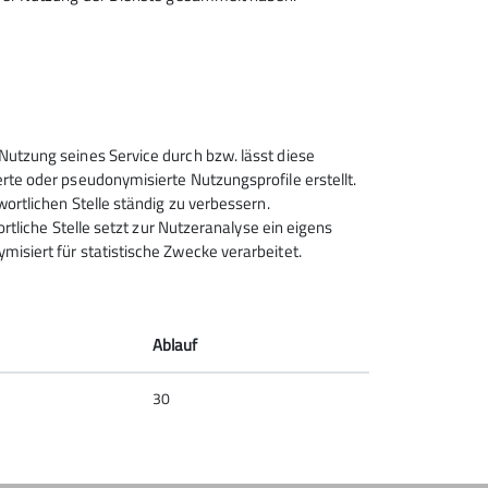
Sektion Rosenheim des
Nutzung seines Service durch bzw. lässt diese
Deutschen Alpenvereins e.V.
rte oder pseudonymisierte Nutzungsprofile erstellt.
wortlichen Stelle ständig zu verbessern.
Von-der-Tann-Str. 1 a
ortliche Stelle setzt zur Nutzeranalyse ein eigens
83022 Rosenheim
isiert für statistische Zwecke verarbeitet.
Telefon +4980312716030
Kontakt
Ablauf
30