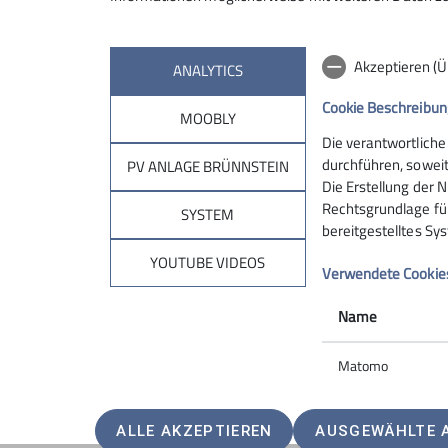
Akzeptieren (
ANALYTICS
Cookie Beschreibun
MOOBLY
Die verantwortliche
Sektion
Brün
durchführen, soweit
PV ANLAGE BRÜNNSTEIN
Die Erstellung der N
Rechtsgrundlage für 
Geschäftsstelle
Hüttentar
SYSTEM
bereitgestelltes Sy
Mitglied werden
Online-Re
Ehrenamt
Unterkunf
YOUTUBE VIDEOS
Verwendete Cookie
Spenden
Kontakt
Name
Matomo
ALLE AKZEPTIEREN
AUSGEWÄHLTE 