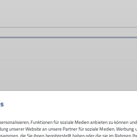
m.de
und Naturfreunde im Alter von 8 - 12 Jahren
es
Bei den Gruppenleitern der Gipfelstürm
ersonalisieren, Funktionen für soziale Medien anbieten zu können und 
ng unserer Website an unsere Partner für soziale Medien, Werbung un
sammen, die Sie ihnen bereitgestellt haben oder die sie im Rahmen I