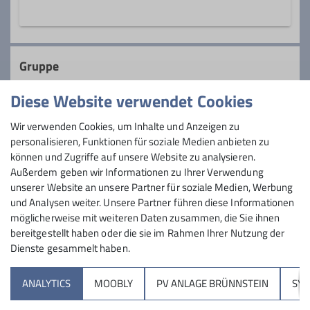
08031 2716031
Gruppe
alpenverein@dav-rosenheim.de
Diese Website verwendet Cookies
Berglinge
Wir verwenden Cookies, um Inhalte und Anzeigen zu
Qualifikationen
personalisieren, Funktionen für soziale Medien anbieten zu
können und Zugriffe auf unsere Website zu analysieren.
Kletterbetreuer*in Breitensport
Außerdem geben wir Informationen zu Ihrer Verwendung
Hallo liebe wanderlustige Familien,
unserer Website an unsere Partner für soziale Medien, Werbung
seid Ihr auch gerne draußen unterwegs?
und Analysen weiter. Unsere Partner führen diese Informationen
Möchtet Ihr Eure Liebe zur Natur und den
Ämter
möglicherweise mit weiteren Daten zusammen, die Sie ihnen
Bergen auch gerne an Eure Kinder
bereitgestellt haben oder die sie im Rahmen Ihrer Nutzung der
weitergeben? Und das am liebsten
Dienste gesammelt haben.
Gruppenleiter*in
Sektion
gemeinsam mit anderen großen und
kleinen Menschen?
ANALYTICS
MOOBLY
PV ANLAGE BRÜNNSTEIN
SY
Brünnsteinhaus
Dann seid Ihr herzlich willkommen bei