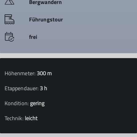
Bergwandern
Führungstour
frei
Höhenmeter:
300 m
Etappendauer:
3 h
Kondition:
gering
Technik:
leicht