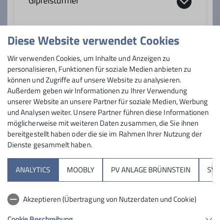
Gipfelstürmer
Diese Website verwendet Cookies
Abenteuerlustige, Bergbegeisterte und
Naturfreunde im Alter von 8 - 12 Jahren
Anmeldung
Wir verwenden Cookies, um Inhalte und Anzeigen zu
personalisieren, Funktionen für soziale Medien anbieten zu
Bei den Gruppenleitern der Gipfelstürmer
Details
können und Zugriffe auf unsere Website zu analysieren.
Außerdem geben wir Informationen zu Ihrer Verwendung
unserer Website an unsere Partner für soziale Medien, Werbung
und Analysen weiter. Unsere Partner führen diese Informationen
möglicherweise mit weiteren Daten zusammen, die Sie ihnen
bereitgestellt haben oder die sie im Rahmen Ihrer Nutzung der
Dienste gesammelt haben.
Sektion
ANALYTICS
MOOBLY
PV ANLAGE BRÜNNSTEIN
SY
Brünnsteinhaus
Akzeptieren (Übertragung von Nutzerdaten und Cookie)
Hochrieshütte
Cookie Beschreibung