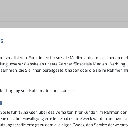
en
es
Meldet Euch bitte, wenn Ihr Fragen ha
(naturschutzreferent@dav-rosenheim.
ersonalisieren, Funktionen für soziale Medien anbieten zu können und 
ng unserer Website an unsere Partner für soziale Medien, Werbung un
sammen, die Sie ihnen bereitgestellt haben oder die sie im Rahmen I
Übertragung von Nutzerdaten und Cookie)
g
 Stelle führt Analysen über das Verhalten ihrer Kunden im Rahmen der 
nsteinhaus
Hochrieshütte
 sie uns ihre Einwilligung erteilen. Zu diesem Zweck werden anonymisie
utzungsprofile erfolgt zu dem alleinigen Zweck, den Service der verant