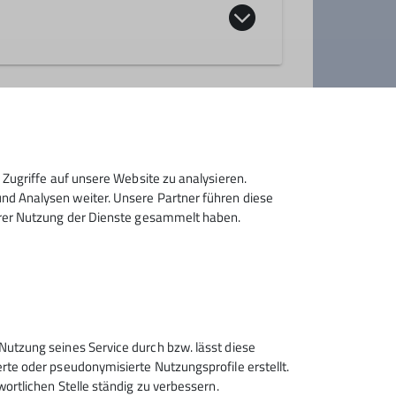
bt und mitmachen wollt bei Marc
de oder Mobil: 0172/9332485)
Zugriffe auf unsere Website zu analysieren.
d Analysen weiter. Unsere Partner führen diese
hrer Nutzung der Dienste gesammelt haben.
Sektion Rosenheim des
Nutzung seines Service durch bzw. lässt diese
Deutschen Alpenvereins e.V.
rte oder pseudonymisierte Nutzungsprofile erstellt.
wortlichen Stelle ständig zu verbessern.