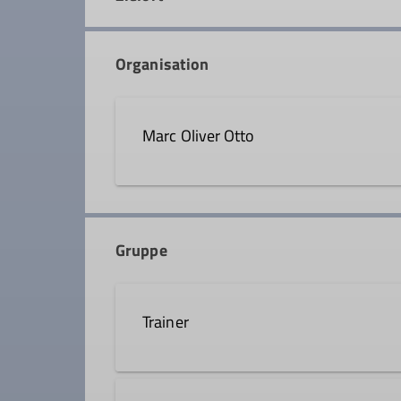
Organisation
Marc Oliver Otto
0172 9332485
marc-ol
Gruppe
Qualifikationen
Trainer
Trainer*in C Bergsteigen