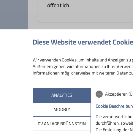
öffentlich
soll auf homepage angezeigt werd
Diese Website verwendet Cooki
Anmeldung
Wir verwenden Cookies, um Inhalte und Anzeigen zu p
Außerdem geben wir Informationen zu Ihrer Verwendu
Informationen möglicherweise mit weiteren Daten zu
Akzeptieren (
ANALYTICS
Cookie Beschreibun
MOOBLY
Die verantwortliche
Sektion
Brün
durchführen, soweit
PV ANLAGE BRÜNNSTEIN
Die Erstellung der N