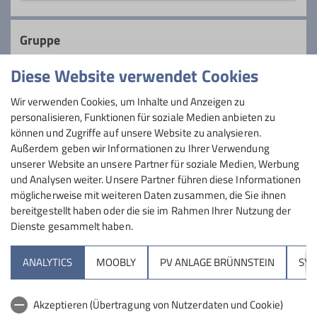
Hochriesgipfel 1
83122 Samerberg
Gruppe
Diese Website verwendet Cookies
öffentlich
Wir verwenden Cookies, um Inhalte und Anzeigen zu
personalisieren, Funktionen für soziale Medien anbieten zu
können und Zugriffe auf unsere Website zu analysieren.
Außerdem geben wir Informationen zu Ihrer Verwendung
soll auf homepage angezeigt werden
unserer Website an unsere Partner für soziale Medien, Werbung
und Analysen weiter. Unsere Partner führen diese Informationen
möglicherweise mit weiteren Daten zusammen, die Sie ihnen
bereitgestellt haben oder die sie im Rahmen Ihrer Nutzung der
Dienste gesammelt haben.
Sektion
ANALYTICS
MOOBLY
PV ANLAGE BRÜNNSTEIN
SY
Brünnsteinhaus
Akzeptieren (Übertragung von Nutzerdaten und Cookie)
Hochrieshütte