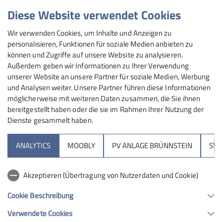
Diese Website verwendet Cookies
DAV-Mitglieder erhalten mit dem GutscheinCode
DAV4EOFT25
ermäßigten Eintritt.
Wir verwenden Cookies, um Inhalte und Anzeigen zu
Bitte bei der Veranstaltung Mitgliederausweis
personalisieren, Funktionen für soziale Medien anbieten zu
bereit halten.
können und Zugriffe auf unsere Website zu analysieren.
Außerdem geben wir Informationen zu Ihrer Verwendung
unserer Website an unsere Partner für soziale Medien, Werbung
und Analysen weiter. Unsere Partner führen diese Informationen
möglicherweise mit weiteren Daten zusammen, die Sie ihnen
bereitgestellt haben oder die sie im Rahmen Ihrer Nutzung der
Dienste gesammelt haben.
Sektion
ANALYTICS
MOOBLY
PV ANLAGE BRÜNNSTEIN
SY
Brünnsteinhaus
Akzeptieren (Übertragung von Nutzerdaten und Cookie)
Hochrieshütte
Cookie Beschreibung
Verwendete Cookies
Sektion Rosenheim des Deutschen Alpenvereins e.V.