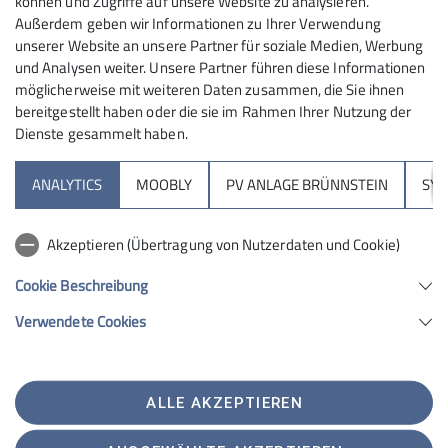
bereit halten.
können und Zugriffe auf unsere Website zu analysieren.
Außerdem geben wir Informationen zu Ihrer Verwendung
unserer Website an unsere Partner für soziale Medien, Werbung
und Analysen weiter. Unsere Partner führen diese Informationen
möglicherweise mit weiteren Daten zusammen, die Sie ihnen
bereitgestellt haben oder die sie im Rahmen Ihrer Nutzung der
Dienste gesammelt haben.
Sektion
ANALYTICS
MOOBLY
PV ANLAGE BRÜNNSTEIN
SY
Brünnsteinhaus
Akzeptieren (Übertragung von Nutzerdaten und Cookie)
Hochrieshütte
Cookie Beschreibung
Verwendete Cookies
Sektion Rosenheim des Deutschen Alpenvereins e.V.
Von-der-Tann-Str. 1 a
83022 Rosenheim
Telefon +4980312716030
ALLE AKZEPTIEREN
Kontakt