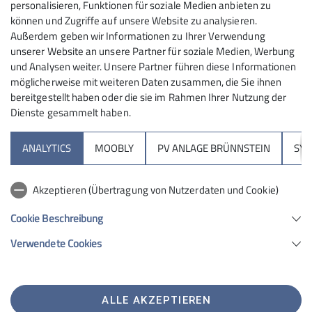
Gleichgesinnten unsere Berge genießen
personalisieren, Funktionen für soziale Medien anbieten zu
und dem Andrang am Wochenende
können und Zugriffe auf unsere Website zu analysieren.
entgehen. Auf leichen bis mittelschweren
Außerdem geben wir Informationen zu Ihrer Verwendung
Die Touren für Gmiatliche werden in einer
unserer Website an unsere Partner für soziale Medien, Werbung
Bergwanderungen pflegen wir unsere
ruhigen und gemütlichen Art und Weise
und Analysen weiter. Unsere Partner führen diese Informationen
sozialen Kontakt und erhalten unsere
durchgeführt. Oft gibt es unterwegs
möglicherweise mit weiteren Daten zusammen, die Sie ihnen
Fitness.
etwas besonders Schönes zu sehen oder
bereitgestellt haben oder die sie im Rahmen Ihrer Nutzung der
eine wunderbare Aussicht. Auch eine
Dienste gesammelt haben.
Sektion
gemütliche Einkehr ist normalerweise
Details
vorgesehen.
ANALYTICS
MOOBLY
PV ANLAGE BRÜNNSTEIN
SY
Brünnsteinhaus
Details
Akzeptieren (Übertragung von Nutzerdaten und Cookie)
Hochrieshütte
Cookie Beschreibung
Verwendete Cookies
Sektion Rosenheim des Deutschen Alpenvereins e.V.
Von-der-Tann-Str. 1 a
83022 Rosenheim
Telefon +4980312716030
ALLE AKZEPTIEREN