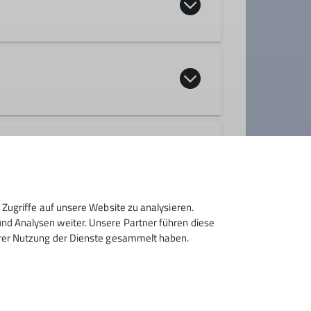
ppe
ere Berge genießen und dem Andrang am
ozialen Kontakt und erhalten unsere
t. Oft gibt es unterwegs etwas
st normalerweise vorgesehen.
Zugriffe auf unsere Website zu analysieren.
d Analysen weiter. Unsere Partner führen diese
hrer Nutzung der Dienste gesammelt haben.