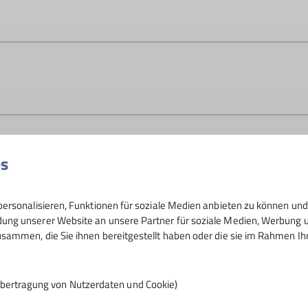
Tourenleiter*in Mittwochsgru
ast alle Ruheständler. Wir wollen mit Gleichgesinnten uns
bis mittelschweren Bergwanderungen pflegen wir unsere s
n einer ruhigen und gemütlichen Art und Weise durchgeführ
ine wunderbare Aussicht. Auch eine gemütliche Einkehr i
es
en
ersonalisieren, Funktionen für soziale Medien anbieten zu können und 
ng unserer Website an unsere Partner für soziale Medien, Werbung un
sammen, die Sie ihnen bereitgestellt haben oder die sie im Rahmen I
Übertragung von Nutzerdaten und Cookie)