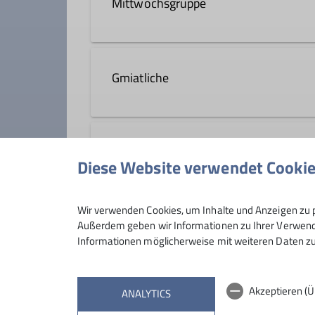
Mittwochsgruppe
Wanderleiter*in
In der Mittwochsgruppe sind wir f
Details
Wochenende entgehen. Auf leichen 
Gmiatliche
Fitness.
Die Touren für Gmiatliche werden i
Details
besonders Schönes zu sehen oder e
öffentlich
Diese Website verwendet Cooki
Details
soll auf homepage angezeigt werd
Wir verwenden Cookies, um Inhalte und Anzeigen zu p
Außerdem geben wir Informationen zu Ihrer Verwendu
Informationen möglicherweise mit weiteren Daten zu
Akzeptieren (
ANALYTICS