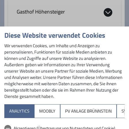
Gasthof Höhensteiger
Diese Website verwendet Cookies
Westerndorfer Str. 101
83024 Rosenheim
Preis
Wir verwenden Cookies, um Inhalte und Anzeigen zu
personalisieren, Funktionen für soziale Medien anbieten zu
Eintritt 5 €
können und Zugriffe auf unsere Website zu analysieren.
Außerdem geben wir Informationen zu Ihrer Verwendung
unserer Website an unsere Partner für soziale Medien, Werbung
und Analysen weiter. Unsere Partner führen diese Informationen
möglicherweise mit weiteren Daten zusammen, die Sie ihnen
bereitgestellt haben oder die sie im Rahmen Ihrer Nutzung der
Dienste gesammelt haben.
Sektion
ANALYTICS
MOOBLY
PV ANLAGE BRÜNNSTEIN
SY
Brünnsteinhaus
Akzeptieren (Übertragung von Nutzerdaten und Cookie)