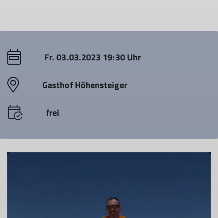
Fr. 03.03.2023 19:30 Uhr
Gasthof Höhensteiger
© DAV Sektion Rosenheim - Wolfgang Büttner
frei