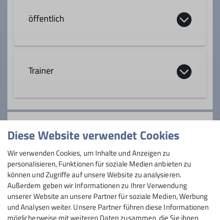
öffentlich
soll auf homepage angezeigt werden
Trainer
Anmeldung
Diese Website verwendet Cookies
Gebt uns doch bitte Bescheid mit wievielen
Wir verwenden Cookies, um Inhalte und Anzeigen zu
Personen ihr voraussichtlich kommen werdet!
personalisieren, Funktionen für soziale Medien anbieten zu
Anfrage senden
können und Zugriffe auf unsere Website zu analysieren.
Außerdem geben wir Informationen zu Ihrer Verwendung
unserer Website an unsere Partner für soziale Medien, Werbung
und Analysen weiter. Unsere Partner führen diese Informationen
möglicherweise mit weiteren Daten zusammen, die Sie ihnen