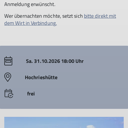
Anmeldung erwünscht.
Wer übernachten möchte, setzt sich
bitte direkt mit
dem Wirt in Verbindung.
Sa. 31.10.2026 18:00 Uhr
Hochrieshütte
frei