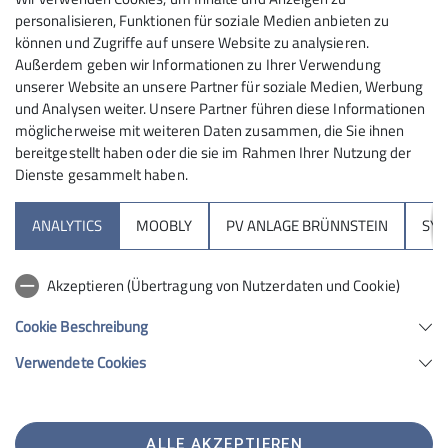
Personen ihr voraussichtlich kommen werdet!
personalisieren, Funktionen für soziale Medien anbieten zu
Anfrage senden
können und Zugriffe auf unsere Website zu analysieren.
Außerdem geben wir Informationen zu Ihrer Verwendung
unserer Website an unsere Partner für soziale Medien, Werbung
und Analysen weiter. Unsere Partner führen diese Informationen
möglicherweise mit weiteren Daten zusammen, die Sie ihnen
bereitgestellt haben oder die sie im Rahmen Ihrer Nutzung der
Dienste gesammelt haben.
Sektion
ANALYTICS
MOOBLY
PV ANLAGE BRÜNNSTEIN
SY
Brünnsteinhaus
Akzeptieren (Übertragung von Nutzerdaten und Cookie)
Hochrieshütte
Cookie Beschreibung
Verwendete Cookies
Sektion Rosenheim des Deutschen Alpenvereins e.V.
Von-der-Tann-Str. 1 a
83022 Rosenheim
Telefon +4980312716030
ALLE AKZEPTIEREN