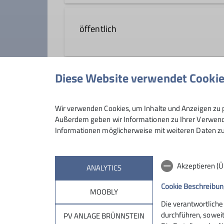
öffentlich
soll auf homepage angezeigt werd
Diese Website verwendet Cooki
Preis
Wir verwenden Cookies, um Inhalte und Anzeigen zu p
Außerdem geben wir Informationen zu Ihrer Verwendu
Informationen möglicherweise mit weiteren Daten zu
Akzeptieren (
ANALYTICS
Cookie Beschreibun
MOOBLY
Die verantwortliche
Sektion
Brün
durchführen, soweit
PV ANLAGE BRÜNNSTEIN