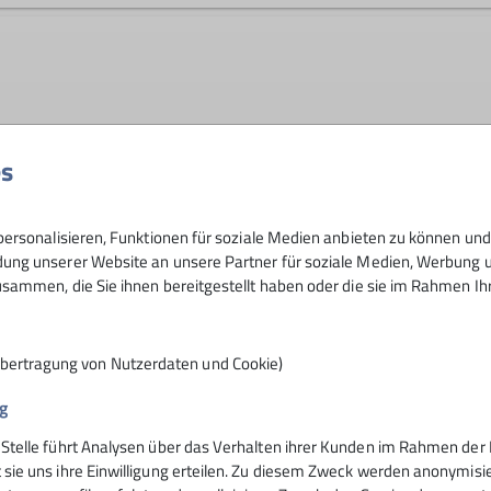
en
es
Anmeldegebühr: 10 € – der Erlös geht 
ersonalisieren, Funktionen für soziale Medien anbieten zu können und 
ng unserer Website an unsere Partner für soziale Medien, Werbung un
sammen, die Sie ihnen bereitgestellt haben oder die sie im Rahmen I
Übertragung von Nutzerdaten und Cookie)
g
 Stelle führt Analysen über das Verhalten ihrer Kunden im Rahmen der 
nsteinhaus
Hochrieshütte
 sie uns ihre Einwilligung erteilen. Zu diesem Zweck werden anonymisie