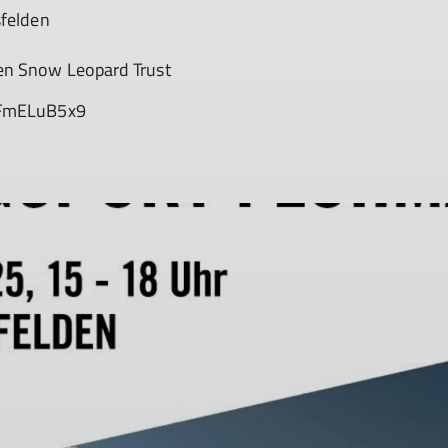
sfelden
den Snow Leopard Trust
jkFmELuB5x9