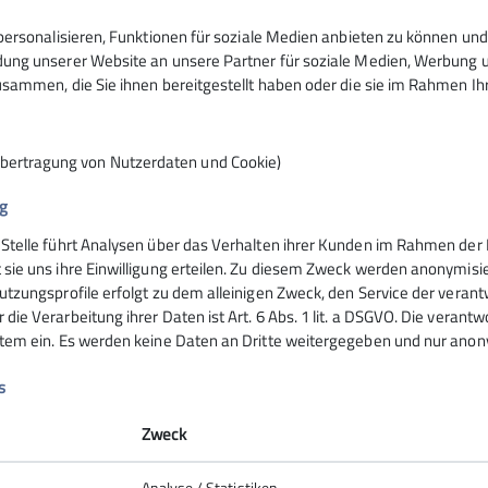
Anfrage senden
ersonalisieren, Funktionen für soziale Medien anbieten zu können und 
ng unserer Website an unsere Partner für soziale Medien, Werbung un
sammen, die Sie ihnen bereitgestellt haben oder die sie im Rahmen I
Übertragung von Nutzerdaten und Cookie)
g
 Stelle führt Analysen über das Verhalten ihrer Kunden im Rahmen der 
nsteinhaus
Hochrieshütte
 sie uns ihre Einwilligung erteilen. Zu diesem Zweck werden anonymisie
utzungsprofile erfolgt zu dem alleinigen Zweck, den Service der verant
die Verarbeitung ihrer Daten ist Art. 6 Abs. 1 lit. a DSGVO. Die verantw
ife
Hüttentarife
stem ein. Es werden keine Daten an Dritte weitergegeben und nur anonym
servierung
Reservierung - Buchung
t
Kontakt
s
Hochriesbahn
Zweck
Analyse / Statistiken