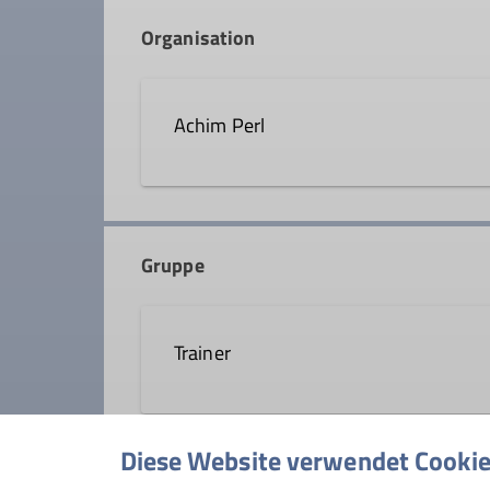
Organisation
Achim Perl
0861 9099451
achim.p
Gruppe
Qualifikationen
Trainer
Trainer*in B Alpinklettern
Trainer*
Diese Website verwendet Cooki