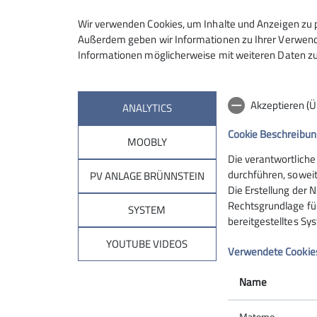
Anmeldung
Wir verwenden Cookies, um Inhalte und Anzeigen zu p
Außerdem geben wir Informationen zu Ihrer Verwendu
Informationen möglicherweise mit weiteren Daten zu
Akzeptieren (
ANALYTICS
Cookie Beschreibun
MOOBLY
Die verantwortliche
Sektion
Brün
durchführen, soweit
PV ANLAGE BRÜNNSTEIN
Die Erstellung der N
Rechtsgrundlage für 
Geschäftsstelle
Hüttentar
SYSTEM
bereitgestelltes Sy
Mitglied werden
Online-Re
Ehrenamt
Unterkunf
YOUTUBE VIDEOS
Verwendete Cookie
Spenden
Kontakt
Name
Matomo