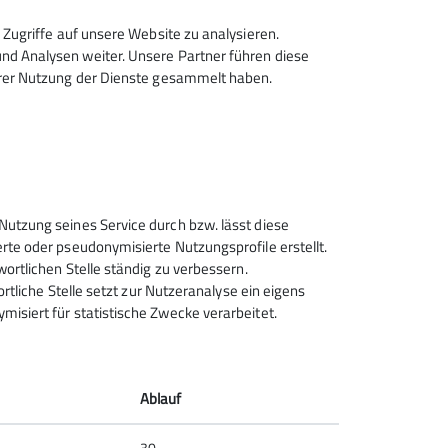
Zugriffe auf unsere Website zu analysieren.
d Analysen weiter. Unsere Partner führen diese
hrer Nutzung der Dienste gesammelt haben.
Sektion Rosenheim des
Nutzung seines Service durch bzw. lässt diese
Deutschen Alpenvereins e.V.
rte oder pseudonymisierte Nutzungsprofile erstellt.
wortlichen Stelle ständig zu verbessern.
Von-der-Tann-Str. 1 a
ortliche Stelle setzt zur Nutzeranalyse ein eigens
83022 Rosenheim
isiert für statistische Zwecke verarbeitet.
Telefon +4980312716030
Kontakt
Ablauf
30