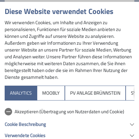
Louis Müller
Diese Website verwendet Cookies
0151 42868806
Wir verwenden Cookies, um Inhalte und Anzeigen zu
louis.mueller@dav-rosenheim.de
personalisieren, Funktionen für soziale Medien anbieten zu
können und Zugriffe auf unsere Website zu analysieren.
Außerdem geben wir Informationen zu Ihrer Verwendung
unserer Website an unsere Partner für soziale Medien, Werbung
und Analysen weiter. Unsere Partner führen diese Informationen
möglicherweise mit weiteren Daten zusammen, die Sie ihnen
bereitgestellt haben oder die sie im Rahmen Ihrer Nutzung der
Dienste gesammelt haben.
Sektion
ANALYTICS
MOOBLY
PV ANLAGE BRÜNNSTEIN
SY
Brünnsteinhaus
Akzeptieren (Übertragung von Nutzerdaten und Cookie)
Hochrieshütte
Cookie Beschreibung
Verwendete Cookies
Sektion Rosenheim des Deutschen Alpenvereins e.V.