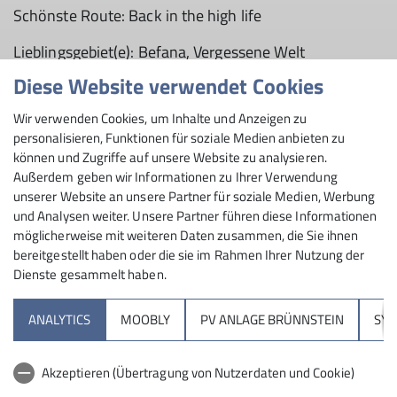
Schönste Route: Back in the high life
Lieblingsgebiet(e): Befana, Vergessene Welt
Diese Website verwendet Cookies
Nächstes Kletterziel(e): Mehr Klettertechniken lernen.
Schwerere Routen und Boulder schaffen
Wir verwenden Cookies, um Inhalte und Anzeigen zu
personalisieren, Funktionen für soziale Medien anbieten zu
Größten Wettkampferfolge: 2. Platz beim SOBY cup
können und Zugriffe auf unsere Website zu analysieren.
Außerdem geben wir Informationen zu Ihrer Verwendung
unserer Website an unsere Partner für soziale Medien, Werbung
und Analysen weiter. Unsere Partner führen diese Informationen
möglicherweise mit weiteren Daten zusammen, die Sie ihnen
bereitgestellt haben oder die sie im Rahmen Ihrer Nutzung der
Dienste gesammelt haben.
Sektion
ANALYTICS
MOOBLY
PV ANLAGE BRÜNNSTEIN
SY
Brünnsteinhaus
Akzeptieren (Übertragung von Nutzerdaten und Cookie)
Hochrieshütte