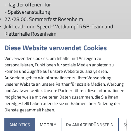
- Tag der offenen Tür
- Spaßveranstaltung
27./28.06. Sommerfest Rosenheim
Juli Lead- und Speed-Wettkampf R&B-Team und
Kletterhalle Rosenheim
24.09. Festabend Ballhaus
Diese Website verwendet Cookies
Sept./Okt. Hüttenwochende Brünnstein
Okt. Ausstellung Sparkasse Rosenheim
Wir verwenden Cookies, um Inhalte und Anzeigen zu
personalisieren, Funktionen für soziale Medien anbieten zu
können und Zugriffe auf unsere Website zu analysieren.
Außerdem geben wir Informationen zu Ihrer Verwendung
unserer Website an unsere Partner für soziale Medien, Werbung
und Analysen weiter. Unsere Partner führen diese Informationen
möglicherweise mit weiteren Daten zusammen, die Sie ihnen
bereitgestellt haben oder die sie im Rahmen Ihrer Nutzung der
Dienste gesammelt haben.
Sektion
ANALYTICS
MOOBLY
PV ANLAGE BRÜNNSTEIN
SY
Brünnsteinhaus