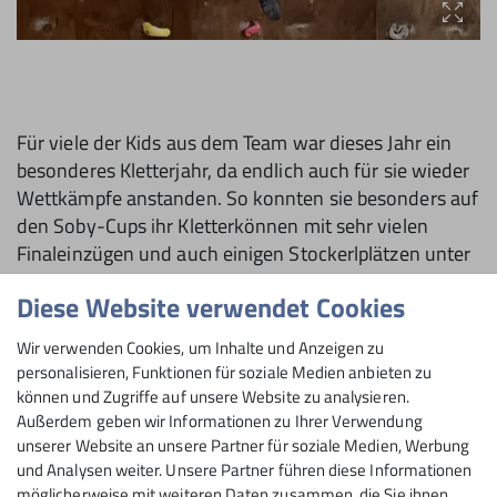
Für viele der Kids aus dem Team war die­ses Jahr ein
besonderes Kletterjahr, da endlich auch für sie wieder
Wettkämpfe anstanden. So konnten sie besonders auf
den Soby-Cups ihr Kletterkönnen mit sehr vielen
Finaleinzügen und auch eini­gen Stockerlplätzen unter
Beweis stellen. Das ist vor allem angesichts dessen,
Diese Website verwendet Cookies
dass es für viele der Kinder die ersten Wett­kämpfe
waren eine überaus herausra­gende Leistung.
Wir verwenden Cookies, um Inhalte und Anzeigen zu
personalisieren, Funktionen für soziale Medien anbieten zu
(von Klara Zebhauser, Trainerin)
können und Zugriffe auf unsere Website zu analysieren.
Außerdem geben wir Informationen zu Ihrer Verwendung
unserer Website an unsere Partner für soziale Medien, Werbung
und Analysen weiter. Unsere Partner führen diese Informationen
Der Nachwuchs schläft nicht – auch nicht im
möglicherweise mit weiteren Daten zusammen, die Sie ihnen