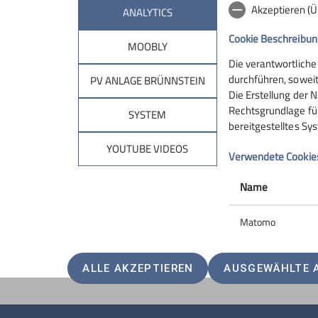
Akzeptieren (
ANALYTICS
Cookie Beschreibun
MOOBLY
Die verantwortliche
Sektion
Brün
durchführen, soweit
PV ANLAGE BRÜNNSTEIN
Die Erstellung der N
Rechtsgrundlage für 
Geschäftsstelle
Hüttentar
SYSTEM
bereitgestelltes Sy
Mitglied werden
Online-Re
Ehrenamt
Unterkunf
YOUTUBE VIDEOS
Verwendete Cookie
Spenden
Kontakt
Name
Matomo
ALLE AKZEPTIEREN
AUSGEWÄHLTE 