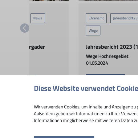
Brünnsteinhaus
News
Ehrenamt
Jahresbericht23
Wege
Wege
röffnung Bergader
Jahresbericht 2023 (
Themenweg
Wege Hochriesgebiet
01.05.2024
4.05.2024
mehr erfahren
mehr erfahren
Diese Website verwendet Cooki
Wir verwenden Cookies, um Inhalte und Anzeigen zu p
Außerdem geben wir Informationen zu Ihrer Verwendu
Informationen möglicherweise mit weiteren Daten zu