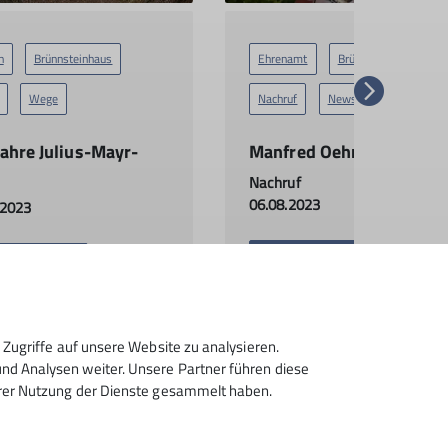
n
Brünnsteinhaus
Ehrenamt
Brünnsteinhaus
Wege
Nachruf
News
Wege
Jahre Julius-Mayr-
Manfred Oehmichen
Nachruf
06.08.2023
.2023
mehr erfahren
r erfahren
Zugriffe auf unsere Website zu analysieren.
d Analysen weiter. Unsere Partner führen diese
hrer Nutzung der Dienste gesammelt haben.