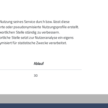
Sektion Rosenheim des
Nutzung seines Service durch bzw. lässt diese
Deutschen Alpenvereins e.V.
rte oder pseudonymisierte Nutzungsprofile erstellt.
wortlichen Stelle ständig zu verbessern.
Von-der-Tann-Str. 1 a
ortliche Stelle setzt zur Nutzeranalyse ein eigens
83022 Rosenheim
isiert für statistische Zwecke verarbeitet.
Telefon +4980312716030
Kontakt
Ablauf
30