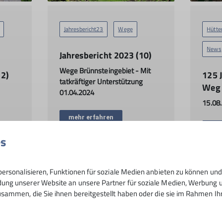
Jahresbericht23
Wege
Hütte
News
Jahresbericht 2023 (10)
Wege Brünnsteingebiet - Mit
12)
125 
tatkräftiger Unterstützung
Weg
01.04.2024
15.08
mehr erfahren
meh
es
ersonalisieren, Funktionen für soziale Medien anbieten zu können und 
ng unserer Website an unsere Partner für soziale Medien, Werbung un
sammen, die Sie ihnen bereitgestellt haben oder die sie im Rahmen I