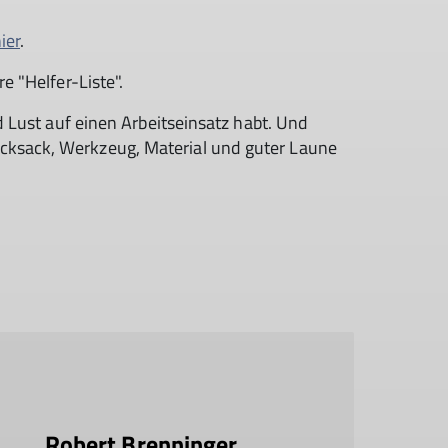
ier
.
e "Helfer-Liste".
d Lust auf einen Arbeitseinsatz habt. Und
ucksack, Werkzeug, Material und guter Laune
Robert Brenninger