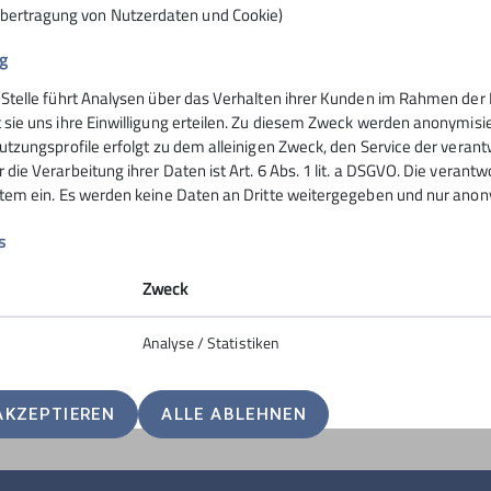
Übertragung von Nutzerdaten und Cookie)
g
 Stelle führt Analysen über das Verhalten ihrer Kunden im Rahmen der 
nsteinhaus
Hochrieshütte
 sie uns ihre Einwilligung erteilen. Zu diesem Zweck werden anonymisie
utzungsprofile erfolgt zu dem alleinigen Zweck, den Service der verant
die Verarbeitung ihrer Daten ist Art. 6 Abs. 1 lit. a DSGVO. Die verantw
ife
Hüttentarife
stem ein. Es werden keine Daten an Dritte weitergegeben und nur anonym
servierung
Reservierung - Buchung
t
Kontakt
s
Hochriesbahn
Zweck
Analyse / Statistiken
AKZEPTIEREN
ALLE ABLEHNEN