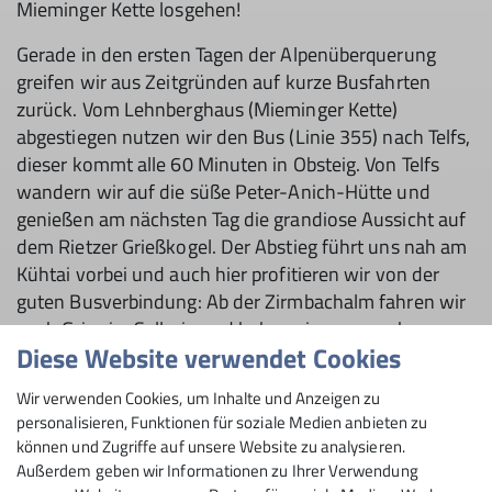
Mieminger Kette losgehen!
Gerade in den ersten Tagen der Alpenüberquerung
greifen wir aus Zeitgründen auf kurze Busfahrten
zurück. Vom Lehnberghaus (Mieminger Kette)
abgestiegen nutzen wir den Bus (Linie 355) nach Telfs,
dieser kommt alle 60 Minuten in Obsteig. Von Telfs
wandern wir auf die süße Peter-Anich-Hütte und
genießen am nächsten Tag die grandiose Aussicht auf
dem Rietzer Grießkogel. Der Abstieg führt uns nah am
Kühtai vorbei und auch hier profitieren wir von der
guten Busverbindung: Ab der Zirmbachalm fahren wir
nach Gries im Sellrain und haben eine angenehme
Diese Website verwendet Cookies
Umstiegszeit um den Bus (Linie 4166) nach Praxmar
zu nehmen. Ein Panoramawanderweg führt uns
Wir verwenden Cookies, um Inhalte und Anzeigen zu
schließlich ins schöne Lüsenstal. In den Stubaiern
personalisieren, Funktionen für soziale Medien anbieten zu
gehen wir von Lüsens, über die Franz-Senn-Hütte und
können und Zugriffe auf unsere Website zu analysieren.
das (leider neblige) Basslerjoch nach Falbeson.
Außerdem geben wir Informationen zu Ihrer Verwendung