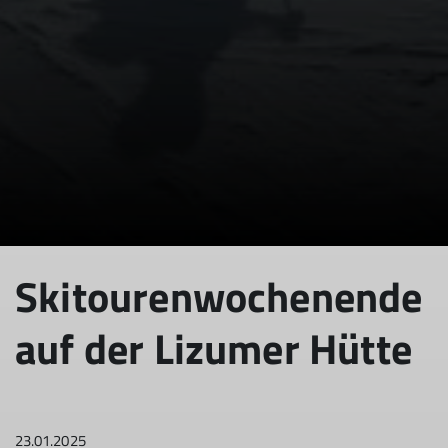
© DAV Sektion Rosenheim
© DAV Sektion Rosenheim
Skitourenwochenende
auf der Lizumer Hütte
23.01.2025