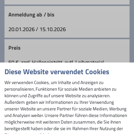
Qualifikationen
Anmeldung ab / bis
Trainer*in C Sportklettern Breitensport
20.01.2026 / 15.10.2026
Indoor
Zusatzqualifikation Traditionelles Klettern
Preis
50 €, zzgl. Halleneintritt, evtl. Leihmaterial
Ämter
Diese Website verwendet Cookies
Maximale Teilnehmeranzahl
Wir verwenden Cookies, um Inhalte und Anzeigen zu
Tourenleiter
personalisieren, Funktionen für soziale Medien anbieten zu
6
können und Zugriffe auf unsere Website zu analysieren.
Außerdem geben wir Informationen zu Ihrer Verwendung
unserer Website an unsere Partner für soziale Medien, Werbung
und Analysen weiter. Unsere Partner führen diese Informationen
möglicherweise mit weiteren Daten zusammen, die Sie ihnen
bereitgestellt haben oder die sie im Rahmen Ihrer Nutzung der