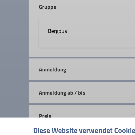
Gruppe
Qualifikationen
Bergbus
Trainer*in B Skihochtour
Die Bergbusgruppe nutzt das Angeb
Details
Ski- oder Schneeschuhtouren und B
Anmeldung
selbständige Berggeher, die eigenv
Anspruch nehmen.
Anmeldung ab / bis
Preis
Diese Website verwendet Cooki