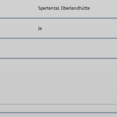
Spertental, Oberlandhütte
Ja
itzender@dav-rosenheim.de