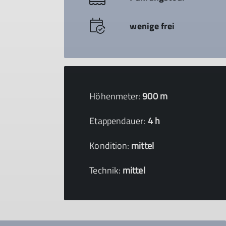
wenige frei
Höhenmeter:
900 m
Etappendauer:
4 h
Kondition:
mittel
Technik:
mittel