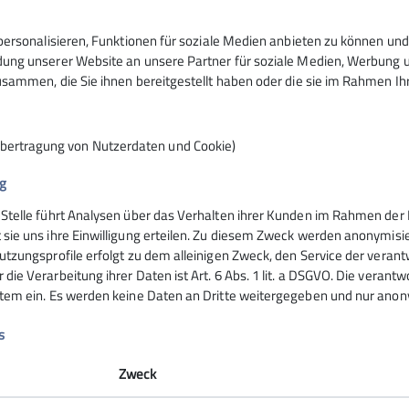
6
ersonalisieren, Funktionen für soziale Medien anbieten zu können und 
ng unserer Website an unsere Partner für soziale Medien, Werbung un
sammen, die Sie ihnen bereitgestellt haben oder die sie im Rahmen I
Übertragung von Nutzerdaten und Cookie)
g
 Stelle führt Analysen über das Verhalten ihrer Kunden im Rahmen der 
nsteinhaus
Hochrieshütte
 sie uns ihre Einwilligung erteilen. Zu diesem Zweck werden anonymisie
utzungsprofile erfolgt zu dem alleinigen Zweck, den Service der verant
die Verarbeitung ihrer Daten ist Art. 6 Abs. 1 lit. a DSGVO. Die verantw
ife
Hüttentarife
stem ein. Es werden keine Daten an Dritte weitergegeben und nur anonym
servierung
Reservierung - Buchung
t
Kontakt
s
Hochriesbahn
Zweck