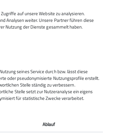
Zugriffe auf unsere Website zu analysieren.
d Analysen weiter. Unsere Partner führen diese
hrer Nutzung der Dienste gesammelt haben.
Sektion Rosenheim des
Nutzung seines Service durch bzw. lässt diese
Deutschen Alpenvereins e.V.
rte oder pseudonymisierte Nutzungsprofile erstellt.
wortlichen Stelle ständig zu verbessern.
Von-der-Tann-Str. 1 a
ortliche Stelle setzt zur Nutzeranalyse ein eigens
83022 Rosenheim
isiert für statistische Zwecke verarbeitet.
Telefon +4980312716030
Kontakt
Ablauf