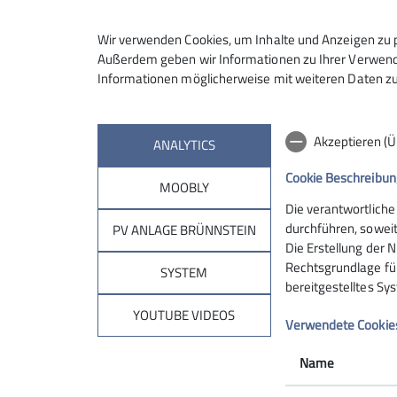
Maximale Teilnehmeranzahl
Wir verwenden Cookies, um Inhalte und Anzeigen zu p
Außerdem geben wir Informationen zu Ihrer Verwendu
Informationen möglicherweise mit weiteren Daten zu
Akzeptieren (
ANALYTICS
Cookie Beschreibun
MOOBLY
Die verantwortliche
Sektion
Brün
durchführen, soweit
PV ANLAGE BRÜNNSTEIN
Die Erstellung der N
Rechtsgrundlage für 
Geschäftsstelle
Hüttentar
SYSTEM
bereitgestelltes Sy
Mitglied werden
Online-Re
Ehrenamt
Unterkunf
YOUTUBE VIDEOS
Verwendete Cookie
Spenden
Kontakt
Name