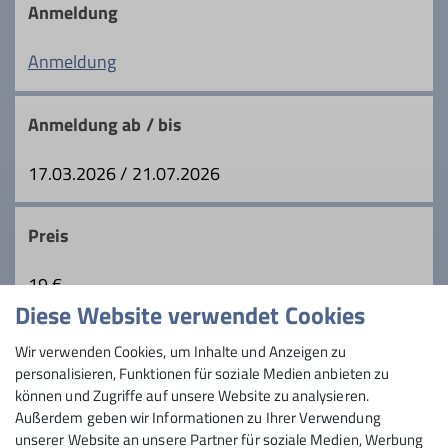
Bergbusses der Sektion, um im Winter
Ämter
Anmeldung
und Sommer zu gezielten
Ausgangspunkten für Ski- oder
Anmeldung
Tourenleiter*in Mittwochsgruppe
Schneeschuhtouren und Bergtouren zu
gelangen. Es handelt sich entweder um
Anmeldung ab / bis
Teilnehmer geführter Touren oder um
Details
selbständige Berggeher, die
17.03.2026 / 21.07.2026
eigenverantwortlich unterwegs sind und
den Bergbus als umweltfreundliches
Transportmittel in Anspruch nehmen.
Preis
19 €
Diese Website verwendet Cookies
Maximale Teilnehmeranzahl
Wir verwenden Cookies, um Inhalte und Anzeigen zu
personalisieren, Funktionen für soziale Medien anbieten zu
6
können und Zugriffe auf unsere Website zu analysieren.
Außerdem geben wir Informationen zu Ihrer Verwendung
unserer Website an unsere Partner für soziale Medien, Werbung