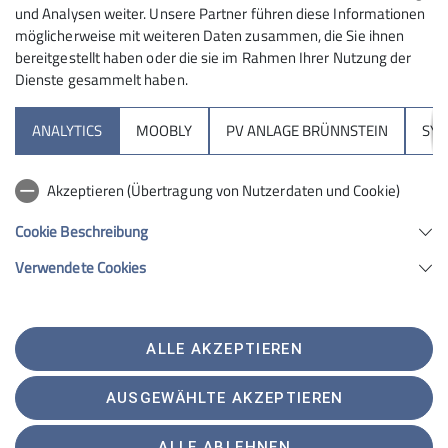
und Analysen weiter. Unsere Partner führen diese Informationen
möglicherweise mit weiteren Daten zusammen, die Sie ihnen
bereitgestellt haben oder die sie im Rahmen Ihrer Nutzung der
Dienste gesammelt haben.
Sektion
ANALYTICS
MOOBLY
PV ANLAGE BRÜNNSTEIN
SY
Brünnsteinhaus
Akzeptieren (Übertragung von Nutzerdaten und Cookie)
Hochrieshütte
Cookie Beschreibung
Verwendete Cookies
Sektion Rosenheim des Deutschen Alpenvereins e.V.
Von-der-Tann-Str. 1 a
83022 Rosenheim
Telefon +4980312716030
ALLE AKZEPTIEREN
Kontakt
AUSGEWÄHLTE AKZEPTIEREN
Satzung
Impressum
Datenschutz
Datenschutz-Einstellungen
ALLE ABLEHNEN