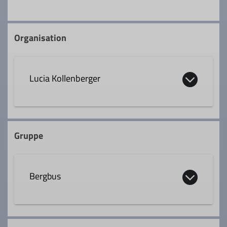
Organisation
Lucia Kollenberger
lucia.kollenberger@dav-
rosenheim.de
Gruppe
Qualifikationen
Bergbus
Trainer*in C Bergwandern
Die Bergbusgruppe nutzt das Angebot des