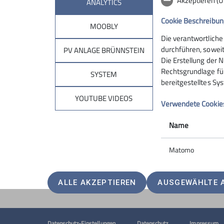
Akzeptieren (
ANALYTICS
Cookie Beschreibun
MOOBLY
Die verantwortliche
Sektion
Brün
durchführen, soweit
PV ANLAGE BRÜNNSTEIN
Die Erstellung der N
Rechtsgrundlage für 
Geschäftsstelle
Hüttentar
SYSTEM
bereitgestelltes Sy
Mitglied werden
Online-Re
Ehrenamt
Unterkunf
YOUTUBE VIDEOS
Verwendete Cookie
Spenden
Kontakt
Name
Matomo
ALLE AKZEPTIEREN
AUSGEWÄHLTE 
Datenschutz-Einstellungen
Datenschutz
Impressum