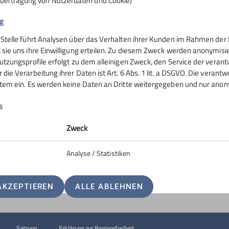
Übertragung von Nutzerdaten und Cookie)
g
 Stelle führt Analysen über das Verhalten ihrer Kunden im Rahmen der 
nsteinhaus
Hochrieshütte
 sie uns ihre Einwilligung erteilen. Zu diesem Zweck werden anonymisie
utzungsprofile erfolgt zu dem alleinigen Zweck, den Service der verant
die Verarbeitung ihrer Daten ist Art. 6 Abs. 1 lit. a DSGVO. Die verantw
ife
Hüttentarife
stem ein. Es werden keine Daten an Dritte weitergegeben und nur anonym
servierung
Reservierung - Buchung
t
Kontakt
s
Hochriesbahn
Zweck
Analyse / Statistiken
AKZEPTIEREN
ALLE ABLEHNEN
Satzung
Erklärung zur Barrierefreiheit