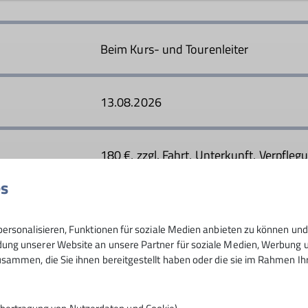
eimal im Monat freitags auf Bergtour, im Winter auf Schnee
, schon etwas älter, lieben lange Touren und zügiges Gehe
Beim Kurs- und Tourenleiter
.
13.08.2026
180 €, zzgl. Fahrt, Unterkunft, Verpfleg
es
6
ersonalisieren, Funktionen für soziale Medien anbieten zu können und 
ng unserer Website an unsere Partner für soziale Medien, Werbung un
sammen, die Sie ihnen bereitgestellt haben oder die sie im Rahmen I