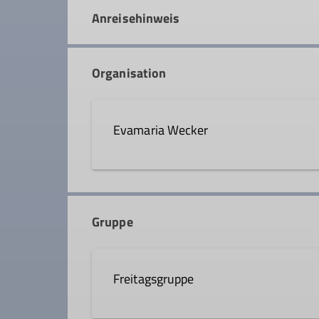
Anreisehinweis
Organisation
Evamaria Wecker
0160 94825079
emwec
Gruppe
Qualifikationen
Freitagsgruppe
Trainer*in C Bergsteigen