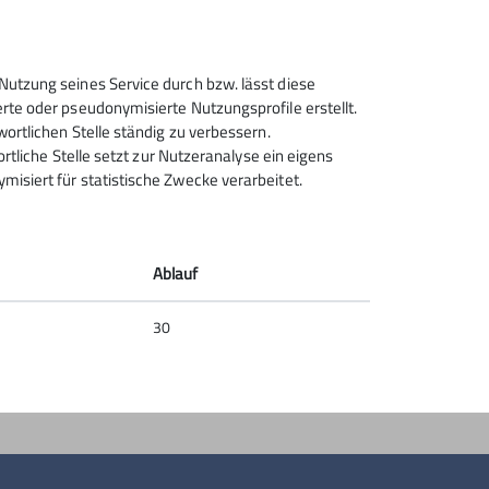
Sektion Rosenheim des
Nutzung seines Service durch bzw. lässt diese
Deutschen Alpenvereins e.V.
rte oder pseudonymisierte Nutzungsprofile erstellt.
wortlichen Stelle ständig zu verbessern.
Von-der-Tann-Str. 1 a
ortliche Stelle setzt zur Nutzeranalyse ein eigens
83022 Rosenheim
isiert für statistische Zwecke verarbeitet.
Telefon +4980312716030
Kontakt
Ablauf
30