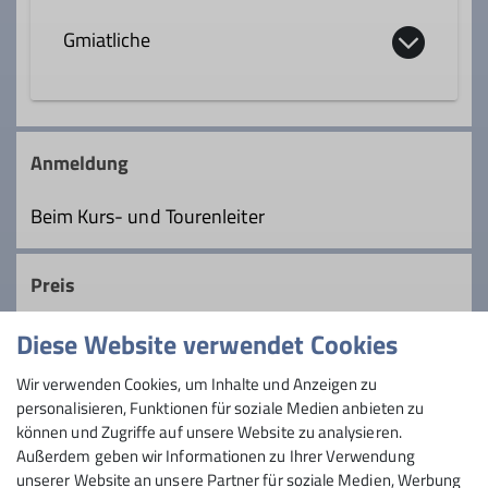
Gmiatliche
Qualifikationen
Wanderleiter*in
Die Touren für Gmiatliche werden in einer
ruhigen und gemütlichen Art und Weise
Anmeldung
durchgeführt. Oft gibt es unterwegs
Ämter
etwas besonders Schönes zu sehen oder
Beim Kurs- und Tourenleiter
eine wunderbare Aussicht. Auch eine
Tourenleiter*in Mittwochsgruppe
gemütliche Einkehr ist normalerweise
Preis
vorgesehen.
Diese Website verwendet Cookies
Details
Maximale Teilnehmeranzahl
Wir verwenden Cookies, um Inhalte und Anzeigen zu
personalisieren, Funktionen für soziale Medien anbieten zu
15
können und Zugriffe auf unsere Website zu analysieren.
Außerdem geben wir Informationen zu Ihrer Verwendung
unserer Website an unsere Partner für soziale Medien, Werbung