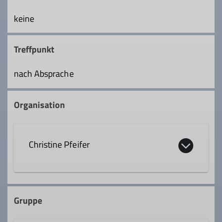
keine
Treffpunkt
nach Absprache
Organisation
Christine Pfeifer
0171 1627855
Gruppe
chr.pfeifer21@web.de