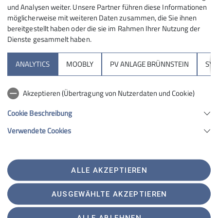
und Analysen weiter. Unsere Partner führen diese Informationen
möglicherweise mit weiteren Daten zusammen, die Sie ihnen
bereitgestellt haben oder die sie im Rahmen Ihrer Nutzung der
Dienste gesammelt haben.
Sektion
ANALYTICS
MOOBLY
PV ANLAGE BRÜNNSTEIN
SY
Brünnsteinhaus
Akzeptieren (Übertragung von Nutzerdaten und Cookie)
Hochrieshütte
Cookie Beschreibung
Verwendete Cookies
Sektion Rosenheim des Deutschen Alpenvereins e.V.
Von-der-Tann-Str. 1 a
83022 Rosenheim
Telefon +4980312716030
ALLE AKZEPTIEREN
Kontakt
AUSGEWÄHLTE AKZEPTIEREN
Satzung
Impressum
Datenschutz
Datenschutz-Einstellungen
ALLE ABLEHNEN