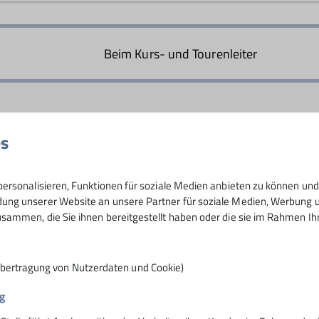
ast alle Ruheständler. Wir wollen mit Gleichgesinnten uns
bis mittelschweren Bergwanderungen pflegen wir unsere s
Beim Kurs- und Tourenleiter
es
30
ersonalisieren, Funktionen für soziale Medien anbieten zu können und 
ng unserer Website an unsere Partner für soziale Medien, Werbung un
sammen, die Sie ihnen bereitgestellt haben oder die sie im Rahmen I
Übertragung von Nutzerdaten und Cookie)
g