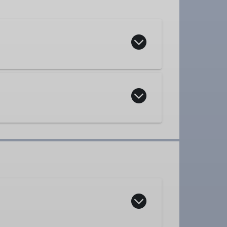
ppe
ppe