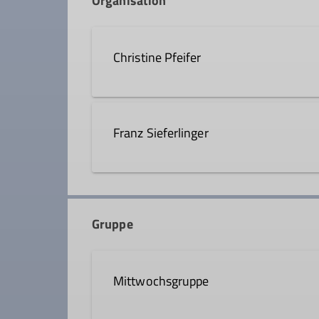
Organisation
Christine Pfeifer
0171 1627855
chr.pfe
Franz Sieferlinger
Qualifikationen
0174 727 6430
fsiefer
Wanderleiter*in
Gruppe
Qualifikationen
Mittwochsgruppe
Wanderleiter*in