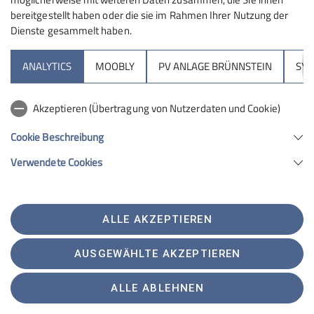
bereitgestellt haben oder die sie im Rahmen Ihrer Nutzung der
Dienste gesammelt haben.
Sektion
ANALYTICS
MOOBLY
PV ANLAGE BRÜNNSTEIN
SY
Brünnsteinhaus
Akzeptieren (Übertragung von Nutzerdaten und Cookie)
Hochrieshütte
Cookie Beschreibung
Verwendete Cookies
Sektion Rosenheim des Deutschen Alpenvereins e.V.
Von-der-Tann-Str. 1 a
83022 Rosenheim
Telefon +4980312716030
ALLE AKZEPTIEREN
Kontakt
AUSGEWÄHLTE AKZEPTIEREN
Satzung
Impressum
Datenschutz
Datenschutz-Einstellungen
ALLE ABLEHNEN
Erklärung zur Barrierefreiheit