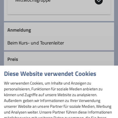
Ämter
Qualifikationen
Tourenleiter*in Mittwochsgruppe
Wanderleiter*in
In der Mittwochsgruppe sind wir fast alle
Ruheständler. Wir wollen mit
Anmeldung
Gleichgesinnten unsere Berge genießen
Details
Ämter
und dem Andrang am Wochenende
Beim Kurs- und Tourenleiter
entgehen. Auf leichen bis mittelschweren
Tourenleiter*in Mittwochsgruppe
Bergwanderungen pflegen wir unsere
Preis
sozialen Kontakt und erhalten unsere
Fitness.
Diese Website verwendet Cookies
Maximale Teilnehmeranzahl
Details
Wir verwenden Cookies, um Inhalte und Anzeigen zu
personalisieren, Funktionen für soziale Medien anbieten zu
30
können und Zugriffe auf unsere Website zu analysieren.
Außerdem geben wir Informationen zu Ihrer Verwendung
unserer Website an unsere Partner für soziale Medien, Werbung
und Analysen weiter. Unsere Partner führen diese Informationen
möglicherweise mit weiteren Daten zusammen, die Sie ihnen