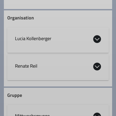
Organisation
Lucia Kollenberger
lucia.kollenberger@dav-
rosenheim.de
Renate Reil
08034 309043
Qualifikationen
Gruppe
renate.reil@t-online.de
Trainer*in C Bergwandern
Mittwochsgruppe